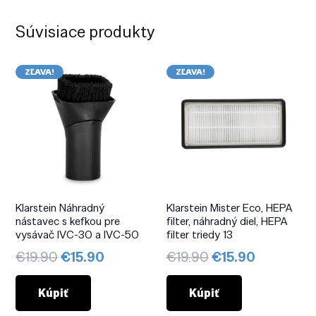
Súvisiace produkty
ZĽAVA!
ZĽAVA!
Klarstein Náhradný
Klarstein Mister Eco, HEPA
nástavec s kefkou pre
filter, náhradný diel, HEPA
vysávač IVC-30 a IVC-50
filter triedy 13
Pôvodná
Aktuálna
Pôvodná
Aktuálna
€
19.90
€
15.90
€
19.90
€
15.90
cena
cena
cena
cena
bola:
je:
bola:
je:
Kúpiť
Kúpiť
€19.90.
€15.90.
€19.90.
€15.90.