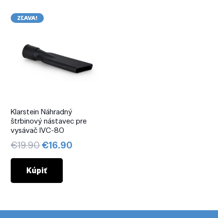
ZĽAVA!
Klarstein Náhradný
štrbinový nástavec pre
vysávač IVC-80
Pôvodná
Aktuálna
€
19.90
€
16.90
cena
cena
bola:
je:
Kúpiť
€19.90.
€16.90.