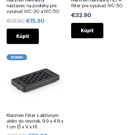
nástavec na podlahy pre
filter pre vysávač IVC-50
vysávač IVC-30 a IVC-50
€
32.90
Pôvodná
Aktuálna
€
19.90
€
15.90
cena
cena
Kúpiť
bola:
je:
Kúpiť
€19.90.
€15.90.
ZĽAVA!
Klarstein Filter s aktívnym
uhlím do vinoték, 9.9 x 4.9 x
1 cm (Š x V x H)