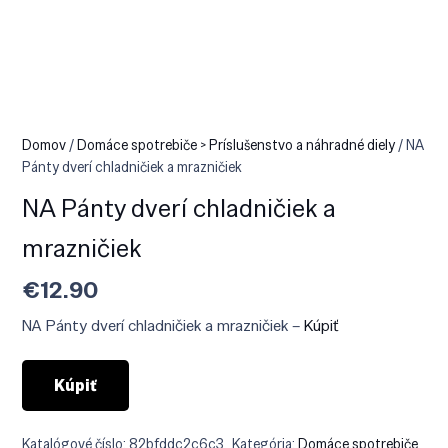
Domov
/
Domáce spotrebiče > Príslušenstvo a náhradné diely
/ NA
Pánty dverí chladničiek a mrazničiek
NA Pánty dverí chladničiek a
mrazničiek
€
12.90
NA Pánty dverí chladničiek a mrazničiek –
Kúpiť
Kúpiť
Katalógové číslo:
82bfddc2c6c3
Kategória:
Domáce spotrebiče