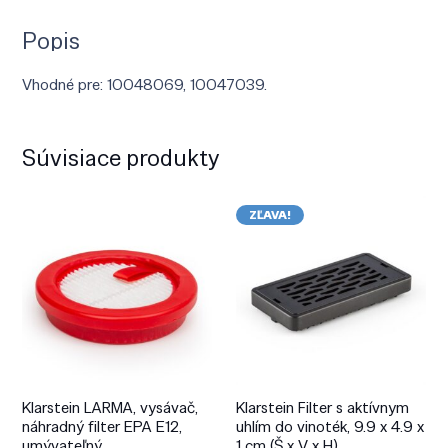
Popis
Vhodné pre: 10048069, 10047039.
Súvisiace produkty
ZĽAVA!
Klarstein LARMA, vysávač,
Klarstein Filter s aktívnym
náhradný filter EPA E12,
uhlím do vinoték, 9.9 x 4.9 x
umývateľný
1 cm (Š x V x H)