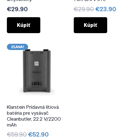
Pôvodná
Aktuáln
€
29.90
€
29.90
€
23.90
cena
cena
bola:
je:
Kúpiť
Kúpiť
€29.90.
€23.90.
ZĽAVA!
Klarstein Prídavná lítiová
batéria pre vysávač
Cleanbutler, 22.2 V/2200
mAh
Pôvodná
Aktuálna
€
59.90
€
52.90