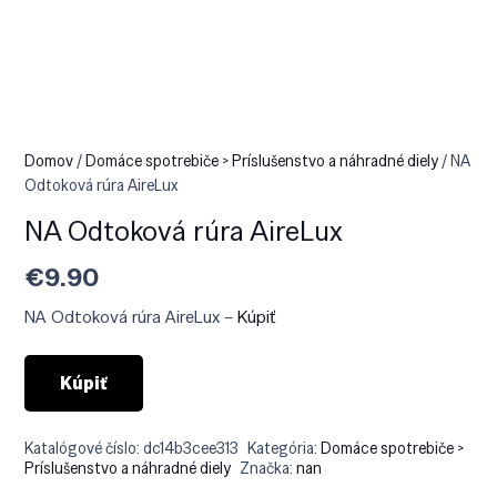
Domov
/
Domáce spotrebiče > Príslušenstvo a náhradné diely
/ NA
Odtoková rúra AireLux
NA Odtoková rúra AireLux
€
9.90
NA Odtoková rúra AireLux –
Kúpiť
Kúpiť
Katalógové číslo:
dc14b3cee313
Kategória:
Domáce spotrebiče >
Príslušenstvo a náhradné diely
Značka:
nan