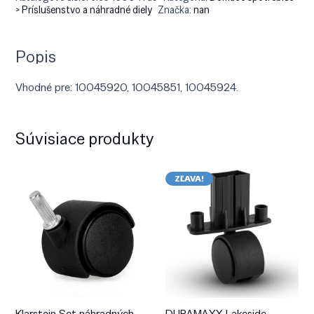
> Príslušenstvo a náhradné diely
Značka:
nan
Popis
Vhodné pre: 10045920, 10045851, 10045924.
Súvisiace produkty
ZĽAVA!
Klarstein Set náhradných
DURAMAXX Lakeside,