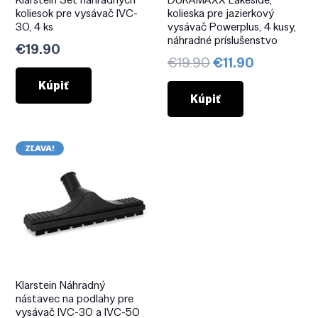
koliesok pre vysávač IVC-
kolieska pre jazierkový
30, 4 ks
vysávač Powerplus, 4 kusy,
náhradné príslušenstvo
€
19.90
Pôvodná
Aktuálna
€
19.90
€
11.90
cena
cena
Kúpiť
bola:
je:
Kúpiť
€19.90.
€11.90.
ZĽAVA!
Klarstein Náhradný
nástavec na podlahy pre
vysávač IVC-30 a IVC-50