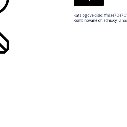
Katalógové číslo:
ff19ae70e70
Kombinované chladničky
Zna