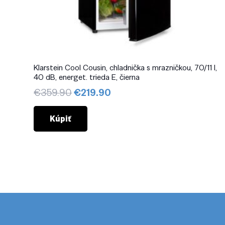
Klarstein Cool Cousin, chladnička s mrazničkou, 70/11 l,
40 dB, energet. trieda E, čierna
Pôvodná
Aktuálna
€
359.90
€
219.90
cena
cena
bola:
je:
Kúpiť
€359.90.
€219.90.