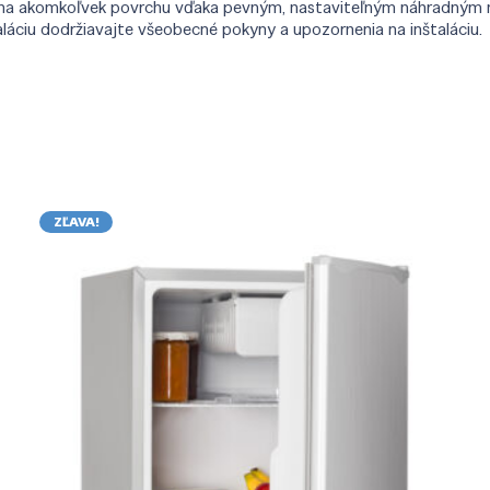
vno na akomkoľvek povrchu vďaka pevným, nastaviteľným náhradným n
aláciu dodržiavajte všeobecné pokyny a upozornenia na inštaláciu.
ZĽAVA!