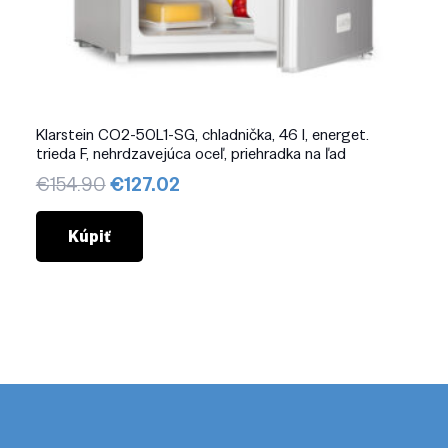
Klarstein CO2-50L1-SG, chladnička, 46 l, energet.
trieda F, nehrdzavejúca oceľ, priehradka na ľad
Pôvodná
Aktuálna
€
154.90
€
127.02
cena
cena
bola:
je:
Kúpiť
€154.90.
€127.02.