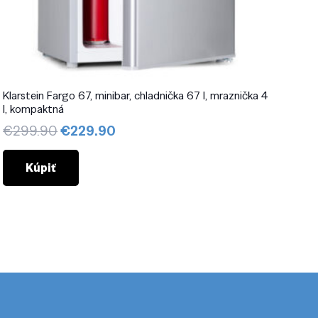
Klarstein Fargo 67, minibar, chladnička 67 l, mraznička 4
l, kompaktná
Pôvodná
Aktuálna
€
299.90
€
229.90
cena
cena
bola:
je:
Kúpiť
€299.90.
€229.90.