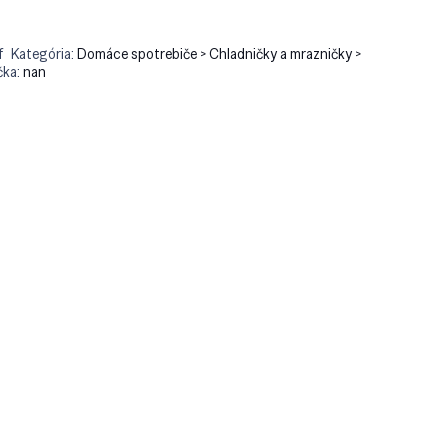
f
Kategória:
Domáce spotrebiče > Chladničky a mrazničky >
čka:
nan