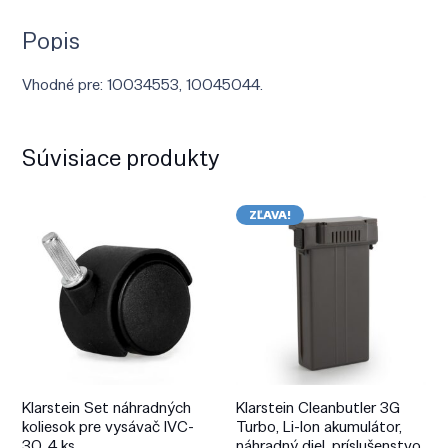
Popis
Vhodné pre: 10034553, 10045044.
Súvisiace produkty
ZĽAVA!
Klarstein Set náhradných
Klarstein Cleanbutler 3G
koliesok pre vysávač IVC-
Turbo, Li-Ion akumulátor,
30, 4 ks
náhradný diel, príslušenstvo,