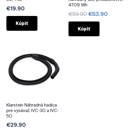
47.09 Wh
€
19.90
Pôvodná
Aktuáln
€
59.90
€
53.90
cena
cena
Kúpiť
bola:
je:
Kúpiť
€59.90.
€53.90.
Klarstein Náhradná hadica
pre vysávač IVC-30 a IVC-
50
€
29.90