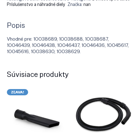
Príslušenstvo a náhradné diely
Značka:
nan
Popis
Vhodné pre: 10038689, 10038688, 10038687,
10046439, 10046438, 10046437, 10046436, 10045617,
10045616, 10038630, 10038629.
Súvisiace produkty
ZĽAVA!