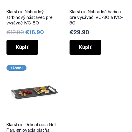
Klarstein Náhradný
Klarstein Náhradná hadica
štrbinový nástavec pre
pre vysávač IVC-30 a IVC-
vysávač IVC-80
50
Pôvodná
Aktuálna
€
19.90
€
16.90
€
29.90
cena
cena
bola:
je:
Kúpiť
Kúpiť
€19.90.
€16.90.
ZĽAVA!
Klarstein Delicatessa Grill
Pan, grilovacia platňa,