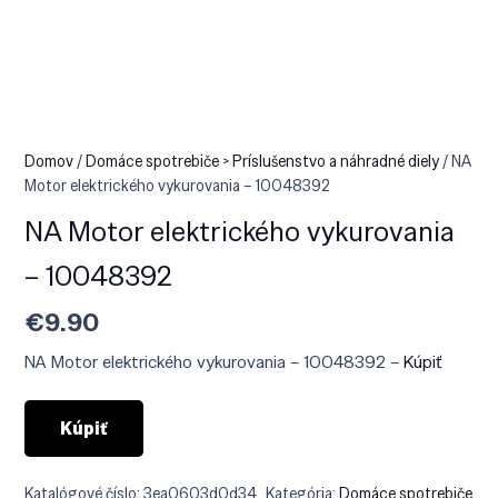
Domov
/
Domáce spotrebiče > Príslušenstvo a náhradné diely
/ NA
Motor elektrického vykurovania – 10048392
NA Motor elektrického vykurovania
– 10048392
€
9.90
NA Motor elektrického vykurovania – 10048392 –
Kúpiť
Kúpiť
Katalógové číslo:
3ea0603d0d34
Kategória:
Domáce spotrebiče