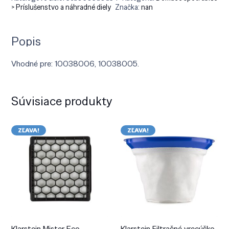
> Príslušenstvo a náhradné diely
Značka:
nan
Popis
Vhodné pre: 10038006, 10038005.
Súvisiace produkty
ZĽAVA!
ZĽAVA!
Klarstein Mister Eco,
Klarstein Filtračné vrecúško,