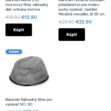
motorový filter, náhradný
príslušenstvo pre mokro-
diel, ochrana motora
suchý vysávač, textilné
filtračné vrecúško, Ø 35 cm
Pôvodná
Aktuálna
€
19.90
€
13.90
Pôvodná
Aktuáln
€
29.90
€
22.90
cena
cena
cena
cena
bola:
je:
Kúpiť
bola:
je:
Kúpiť
€19.90.
€13.90.
€29.90.
€22.90.
ZĽAVA!
Klarstein Náhradný filter pre
vysávač IVC-30