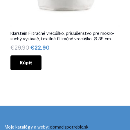
Klarstein Filtračné vrecúško, príslušenstvo pre mokro-
suchý vysávač, textilné filtračné vrecúško, Ø 35 cm
Pôvodná
Aktuálna
€
29.90
€
22.90
cena
cena
bola:
je:
Kúpiť
€29.90.
€22.90.
Moje katalógy a weby:
domacispotrebic.sk