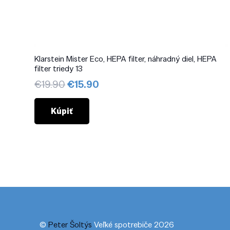
Klarstein Mister Eco, HEPA filter, náhradný diel, HEPA
filter triedy 13
Pôvodná
Aktuálna
€
19.90
€
15.90
cena
cena
bola:
je:
Kúpiť
€19.90.
€15.90.
©
Peter Šoltýs
Veľké spotrebiče 2026