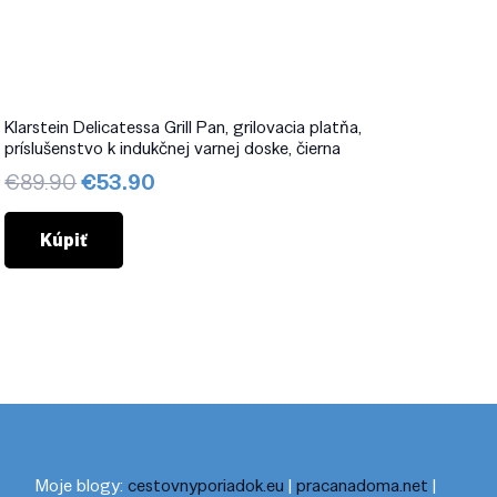
Klarstein Delicatessa Grill Pan, grilovacia platňa,
príslušenstvo k indukčnej varnej doske, čierna
Pôvodná
Aktuálna
€
89.90
€
53.90
cena
cena
bola:
je:
Kúpiť
€89.90.
€53.90.
Moje blogy:
cestovnyporiadok.eu
|
pracanadoma.net
|