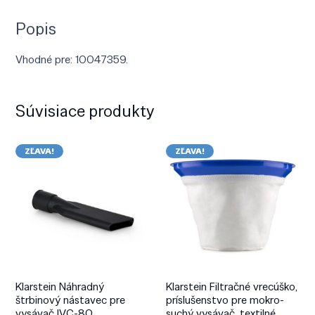
Popis
Vhodné pre: 10047359.
Súvisiace produkty
ZĽAVA!
ZĽAVA!
Klarstein Náhradný
Klarstein Filtračné vrecúško,
štrbinový nástavec pre
príslušenstvo pre mokro-
vysávač IVC-80
suchý vysávač, textilné