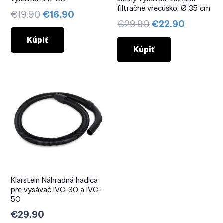
filtračné vrecúško, Ø 35 cm
Pôvodná
Aktuálna
€
19.90
€
16.90
Pôvodná
Aktuáln
€
29.90
€
22.90
cena
cena
cena
cena
bola:
je:
Kúpiť
bola:
je:
Kúpiť
€19.90.
€16.90.
€29.90.
€22.90.
Klarstein Náhradná hadica
pre vysávač IVC-30 a IVC-
50
€
29.90