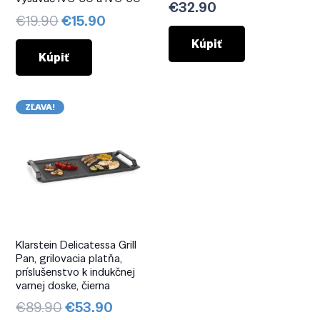
€
32.90
Pôvodná
Aktuálna
€
19.90
€
15.90
cena
cena
Kúpiť
bola:
je:
Kúpiť
€19.90.
€15.90.
ZĽAVA!
Klarstein Delicatessa Grill
Pan, grilovacia platňa,
príslušenstvo k indukčnej
varnej doske, čierna
Pôvodná
Aktuálna
€
89.90
€
53.90