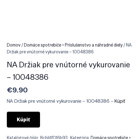
Domov
/
Domáce spotrebiče > Príslušenstvo a náhradné diely
/ NA
Držiak pre vnútorné vykurovanie – 10048386
NA Držiak pre vnútorné vykurovanie
– 10048386
€
9.90
NA Držiak pre vnútorné vykurovanie – 10048386 –
Kúpiť
Kúpiť
Katalógové číslo:
8cbb1f016b93
Kategória:
Domáce spotrebiče >