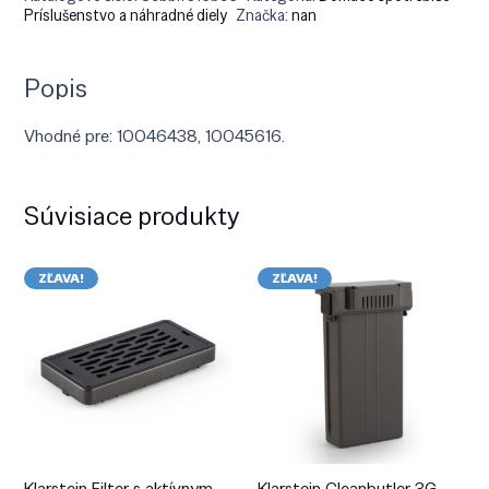
Príslušenstvo a náhradné diely
Značka:
nan
Popis
Vhodné pre: 10046438, 10045616.
Súvisiace produkty
ZĽAVA!
ZĽAVA!
Klarstein Filter s aktívnym
Klarstein Cleanbutler 3G