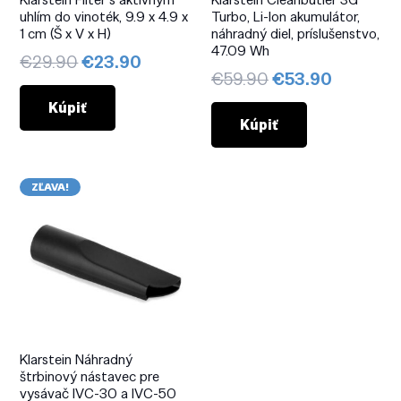
uhlím do vinoték, 9.9 x 4.9 x
Turbo, Li-Ion akumulátor,
1 cm (Š x V x H)
náhradný diel, príslušenstvo,
47.09 Wh
Pôvodná
Aktuálna
€
29.90
€
23.90
Pôvodná
Aktuáln
€
59.90
€
53.90
cena
cena
cena
cena
bola:
je:
Kúpiť
bola:
je:
Kúpiť
€29.90.
€23.90.
€59.90.
€53.90.
ZĽAVA!
Klarstein Náhradný
štrbinový nástavec pre
vysávač IVC-30 a IVC-50