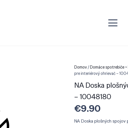
Domov
/
Domáce spotrebiče > 
pre interiérový ohrievač – 10
NA Doska plošnýc
– 10048180
€
9.90
NA Doska plošných spojov p