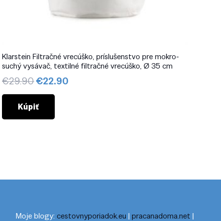
Klarstein Filtračné vrecúško, príslušenstvo pre mokro-
suchý vysávač, textilné filtračné vrecúško, Ø 35 cm
Pôvodná
Aktuálna
€
29.90
€
22.90
cena
cena
bola:
je:
Kúpiť
€29.90.
€22.90.
Moje blogy:
cestovnyporiadok.eu
|
pracanadoma.net
|