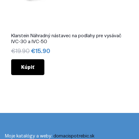
Klarstein Náhradný nástavec na podlahy pre vysávač
IVC-30 a IVC-50
Pôvodná
Aktuálna
€
19.90
€
15.90
cena
cena
bola:
je:
Kúpiť
€19.90.
€15.90.
Moje katalógy a weby:
domacispotrebic.sk