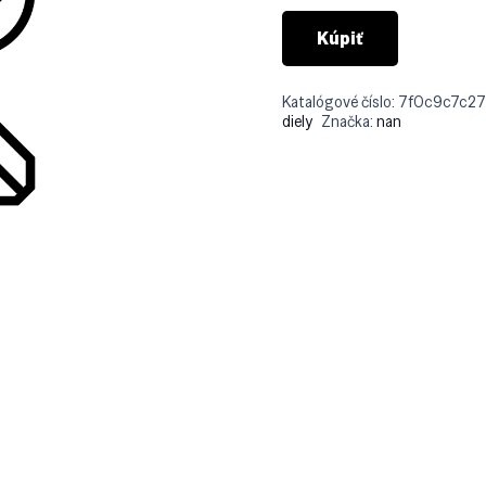
Kúpiť
Katalógové číslo:
7f0c9c7c2
diely
Značka:
nan