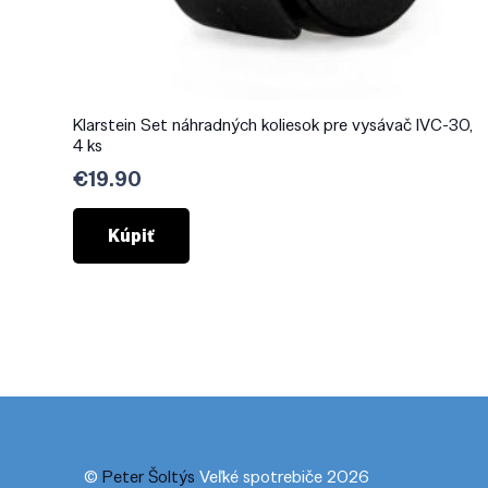
Klarstein Set náhradných koliesok pre vysávač IVC-30,
4 ks
€
19.90
Kúpiť
©
Peter Šoltýs
Veľké spotrebiče 2026