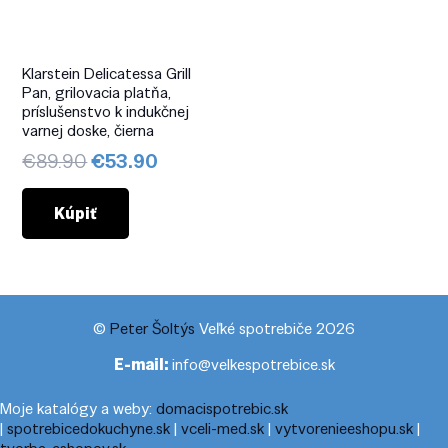
Klarstein Delicatessa Grill
Pan, grilovacia platňa,
príslušenstvo k indukčnej
varnej doske, čierna
Pôvodná
Aktuálna
€
89.90
€
53.90
cena
cena
bola:
je:
Kúpiť
€89.90.
€53.90.
©
Peter Šoltýs
Veľké spotrebiče 2026
E-mail:
info@velkespotrebice.sk
Moje katalógy a weby:
domacispotrebic.sk
|
spotrebicedokuchyne.sk
|
vceli-med.sk
|
vytvorenieeshopu.sk
|