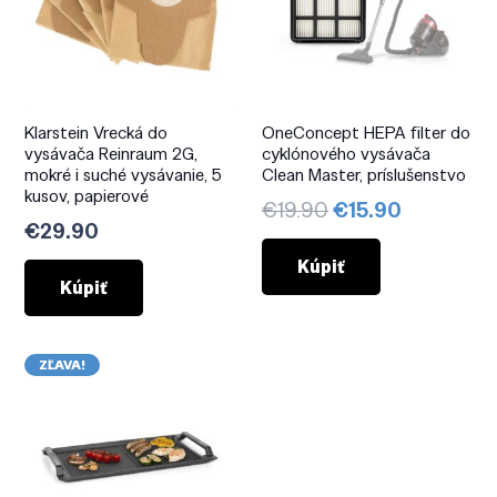
Klarstein Vrecká do
OneConcept HEPA filter do
vysávača Reinraum 2G,
cyklónového vysávača
mokré i suché vysávanie, 5
Clean Master, príslušenstvo
kusov, papierové
Pôvodná
Aktuálna
€
19.90
€
15.90
€
29.90
cena
cena
bola:
je:
Kúpiť
Kúpiť
€19.90.
€15.90.
ZĽAVA!