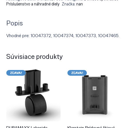
Príslušenstvo a náhradné diely
Značka:
nan
Popis
Vhodné pre: 10047372, 10047374, 10047373, 10047465.
Súvisiace produkty
ZĽAVA!
ZĽAVA!
DURAMAXX Lakeside,
Klarstein Prídavná lítiová