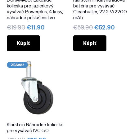
kolieska pre jazierkový
batéria pre vysávač
vysávač Powerplus, 4 kusy,
Cleanbutler, 22.2 V/2200
náhradné príslušenstvo
mAh
Pôvodná
Aktuálna
Pôvodná
Aktuáln
€
19.90
€
11.90
€
59.90
€
52.90
cena
cena
cena
cena
bola:
je:
bola:
je:
Kúpiť
Kúpiť
€19.90.
€11.90.
€59.90.
€52.90.
ZĽAVA!
Klarstein Náhradné koliesko
pre vysávač IVC-50