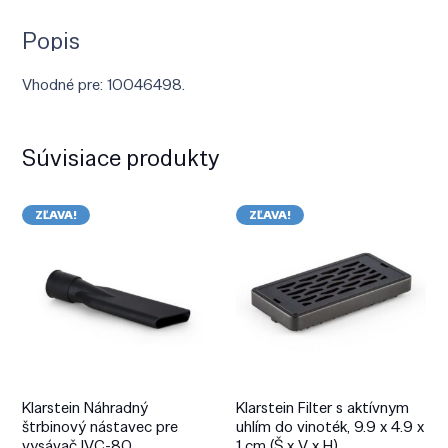
Popis
Vhodné pre: 10046498.
Súvisiace produkty
ZĽAVA!
ZĽAVA!
Klarstein Náhradný
Klarstein Filter s aktívnym
štrbinový nástavec pre
uhlím do vinoték, 9.9 x 4.9 x
vysávač IVC-80
1 cm (Š x V x H)