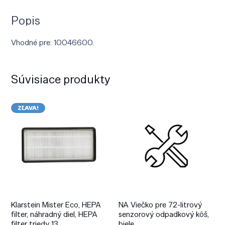
Popis
Vhodné pre: 10046600.
Súvisiace produkty
ZĽAVA!
Klarstein Mister Eco, HEPA
NA Viečko pre 72-litrový
filter, náhradný diel, HEPA
senzorový odpadkový kôš,
filter triedy 13
biele