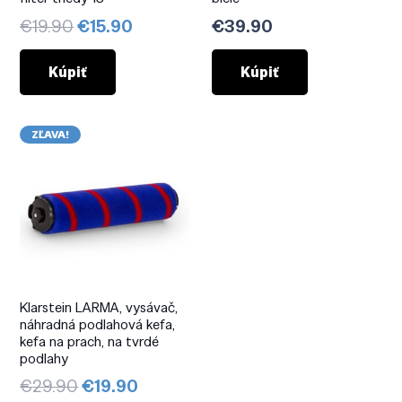
Pôvodná
Aktuálna
€
19.90
€
15.90
€
39.90
cena
cena
bola:
je:
Kúpiť
Kúpiť
€19.90.
€15.90.
ZĽAVA!
Klarstein LARMA, vysávač,
náhradná podlahová kefa,
kefa na prach, na tvrdé
podlahy
Pôvodná
Aktuálna
€
29.90
€
19.90