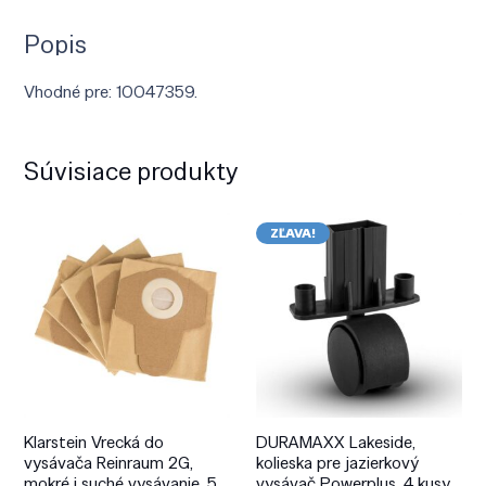
Popis
Vhodné pre: 10047359.
Súvisiace produkty
ZĽAVA!
Klarstein Vrecká do
DURAMAXX Lakeside,
vysávača Reinraum 2G,
kolieska pre jazierkový
mokré i suché vysávanie, 5
vysávač Powerplus, 4 kusy,