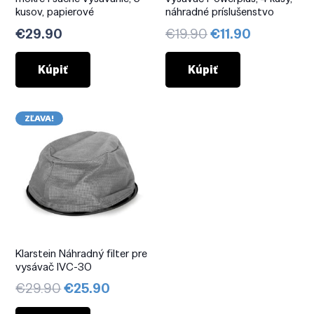
kusov, papierové
náhradné príslušenstvo
Pôvodná
Aktuálna
€
29.90
€
19.90
€
11.90
cena
cena
bola:
je:
Kúpiť
Kúpiť
€19.90.
€11.90.
ZĽAVA!
Klarstein Náhradný filter pre
vysávač IVC-30
Pôvodná
Aktuálna
€
29.90
€
25.90
cena
cena