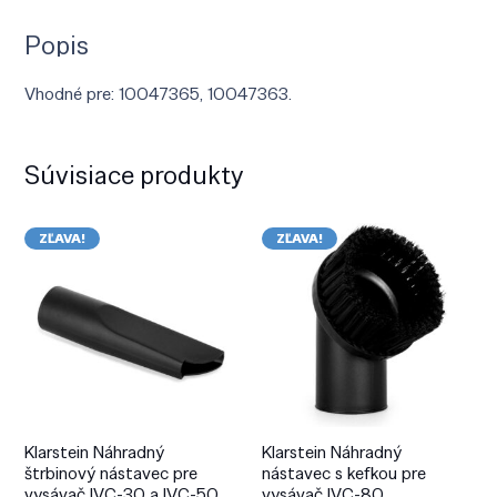
Popis
Vhodné pre: 10047365, 10047363.
Súvisiace produkty
ZĽAVA!
ZĽAVA!
Klarstein Náhradný
Klarstein Náhradný
štrbinový nástavec pre
nástavec s kefkou pre
vysávač IVC-30 a IVC-50
vysávač IVC-80