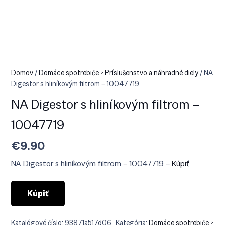
Domov
/
Domáce spotrebiče > Príslušenstvo a náhradné diely
/ NA
Digestor s hliníkovým filtrom – 10047719
NA Digestor s hliníkovým filtrom –
10047719
€
9.90
NA Digestor s hliníkovým filtrom – 10047719 –
Kúpiť
Kúpiť
Katalógové číslo:
93871a517d06
Kategória:
Domáce spotrebiče >