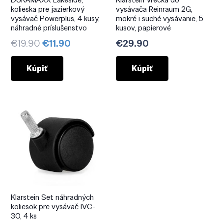
kolieska pre jazierkový
vysávača Reinraum 2G,
vysávač Powerplus, 4 kusy,
mokré i suché vysávanie, 5
náhradné príslušenstvo
kusov, papierové
Pôvodná
Aktuálna
€
19.90
€
11.90
€
29.90
cena
cena
bola:
je:
Kúpiť
Kúpiť
€19.90.
€11.90.
Klarstein Set náhradných
koliesok pre vysávač IVC-
30, 4 ks