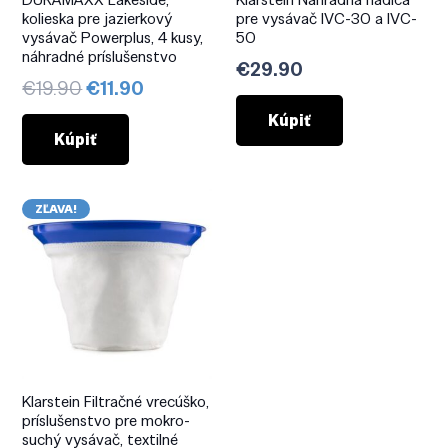
kolieska pre jazierkový
pre vysávač IVC-30 a IVC-
vysávač Powerplus, 4 kusy,
50
náhradné príslušenstvo
€
29.90
Pôvodná
Aktuálna
€
19.90
€
11.90
cena
cena
Kúpiť
bola:
je:
Kúpiť
€19.90.
€11.90.
ZĽAVA!
Klarstein Filtračné vrecúško,
príslušenstvo pre mokro-
suchý vysávač, textilné