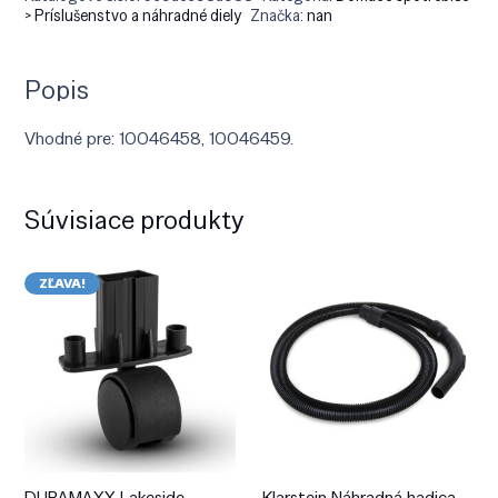
> Príslušenstvo a náhradné diely
Značka:
nan
Popis
Vhodné pre: 10046458, 10046459.
Súvisiace produkty
ZĽAVA!
DURAMAXX Lakeside,
Klarstein Náhradná hadica