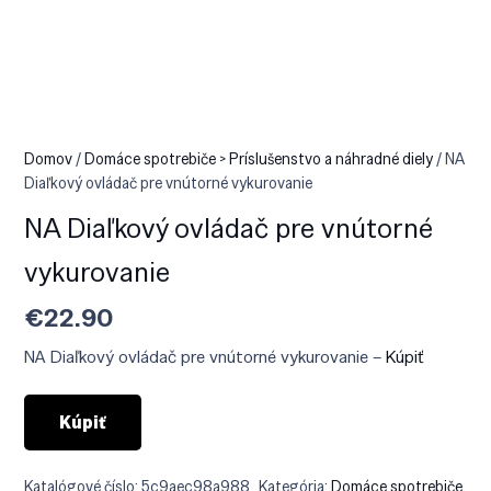
Domov
/
Domáce spotrebiče > Príslušenstvo a náhradné diely
/ NA
Diaľkový ovládač pre vnútorné vykurovanie
NA Diaľkový ovládač pre vnútorné
vykurovanie
€
22.90
NA Diaľkový ovládač pre vnútorné vykurovanie –
Kúpiť
Kúpiť
Katalógové číslo:
5c9aec98a988
Kategória:
Domáce spotrebiče