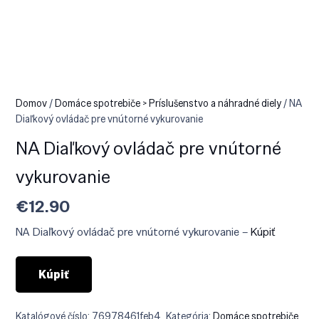
Domov
/
Domáce spotrebiče > Príslušenstvo a náhradné diely
/ NA
Diaľkový ovládač pre vnútorné vykurovanie
NA Diaľkový ovládač pre vnútorné
vykurovanie
€
12.90
NA Diaľkový ovládač pre vnútorné vykurovanie –
Kúpiť
Kúpiť
Katalógové číslo:
76978461feb4
Kategória:
Domáce spotrebiče