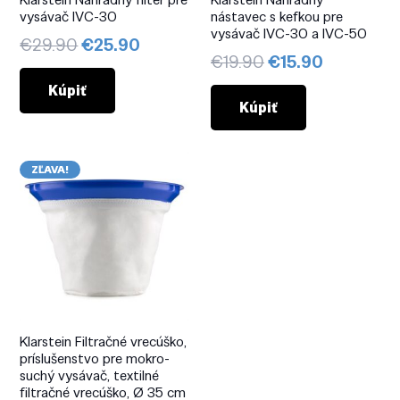
vysávač IVC-30
nástavec s kefkou pre
vysávač IVC-30 a IVC-50
Pôvodná
Aktuálna
€
29.90
€
25.90
Pôvodná
Aktuálna
€
19.90
€
15.90
cena
cena
cena
cena
bola:
je:
Kúpiť
bola:
je:
Kúpiť
€29.90.
€25.90.
€19.90.
€15.90.
ZĽAVA!
Klarstein Filtračné vrecúško,
príslušenstvo pre mokro-
suchý vysávač, textilné
filtračné vrecúško, Ø 35 cm