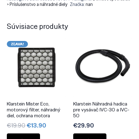
> Príslušenstvo a náhradné diely
Značka:
nan
Súvisiace produkty
ZĽAVA!
Klarstein Mister Eco,
Klarstein Náhradná hadica
motorový filter, náhradný
pre vysávač IVC-30 a IVC-
diel, ochrana motora
50
Pôvodná
Aktuálna
€
19.90
€
13.90
€
29.90
cena
cena