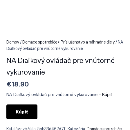
Domov
/
Domáce spotrebiče > Príslušenstvo a náhradné diely
/ NA
Diaľkový ovládač pre vnútorné vykurovanie
NA Diaľkový ovládač pre vnútorné
vykurovanie
€
18.90
NA Diaľkový ovládač pre vnútorné vykurovanie –
Kúpiť
Kúpiť
Katalógové číslo:
5bb33d467d7f
Kategória:
Domáce spotrebiče