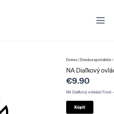
Domov
/
Domáce spotrebiče > 
NA Diaľkový ovlá
€
9.90
NA Diaľkový ovládač Frost
Kúpiť