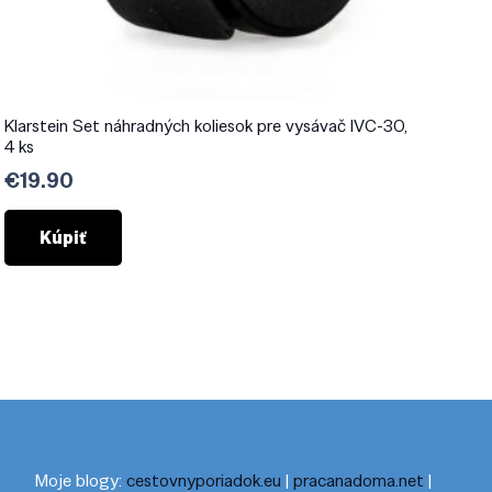
Klarstein Set náhradných koliesok pre vysávač IVC-30,
4 ks
€
19.90
Kúpiť
Moje blogy:
cestovnyporiadok.eu
|
pracanadoma.net
|