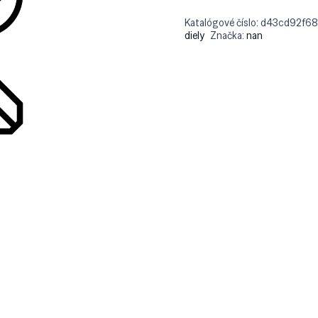
Katalógové číslo:
d43cd92f6
diely
Značka:
nan