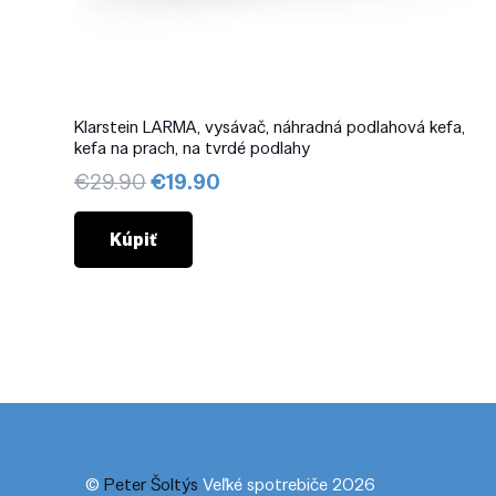
Klarstein LARMA, vysávač, náhradná podlahová kefa,
kefa na prach, na tvrdé podlahy
Pôvodná
Aktuálna
€
29.90
€
19.90
cena
cena
bola:
je:
Kúpiť
€29.90.
€19.90.
©
Peter Šoltýs
Veľké spotrebiče 2026