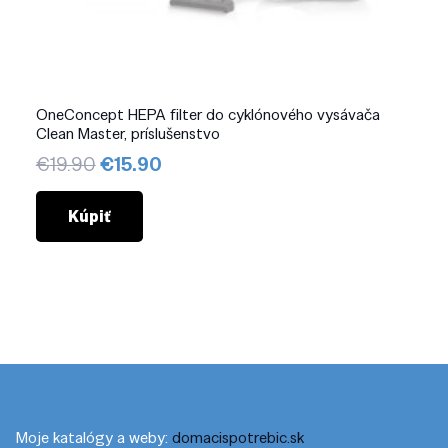
OneConcept HEPA filter do cyklónového vysávača
Clean Master, príslušenstvo
Pôvodná
Aktuálna
€
19.90
€
15.90
cena
cena
bola:
je:
Kúpiť
€19.90.
€15.90.
Moje katalógy a weby:
domacispotrebic.sk