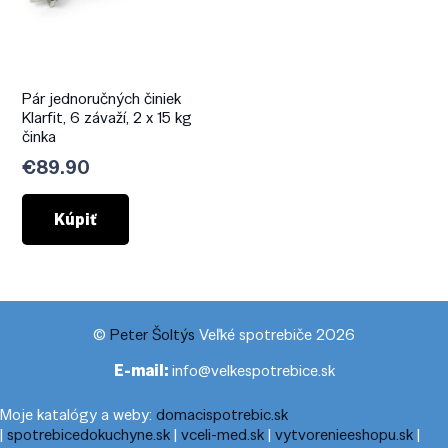
Pár jednoručných činiek
Klarfit, 6 závaží, 2 x 15 kg
činka
€
89.90
Kúpiť
©
Peter Šoltýs
Veľké spotrebiče 2026
E-mail:
info@velkespotrebice.sk
Moje katalógy a weby:
domacispotrebic.sk
|
spotrebicedokuchyne.sk
|
vceli-med.sk
|
vytvorenieeshopu.sk
|