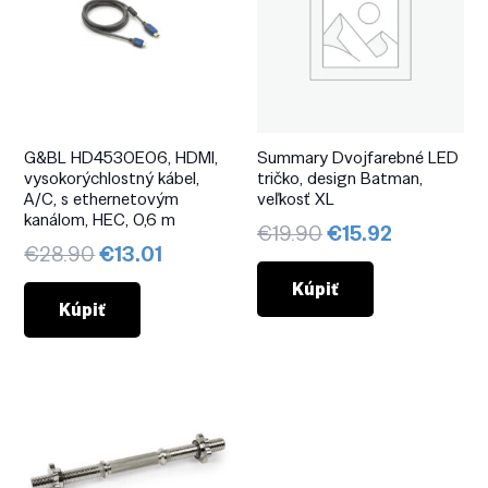
G&BL HD4530E06, HDMI,
Summary Dvojfarebné LED
vysokorýchlostný kábel,
tričko, design Batman,
A/C, s ethernetovým
veľkosť XL
kanálom, HEC, 0,6 m
Pôvodná
Aktuálna
€
19.90
€
15.92
Pôvodná
Aktuálna
€
28.90
€
13.01
cena
cena
cena
cena
bola:
je:
Kúpiť
bola:
je:
Kúpiť
€19.90.
€15.92.
€28.90.
€13.01.