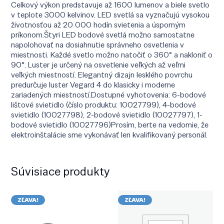
Celkový výkon predstavuje až 1600 lumenov a biele svetlo
v teplote 3000 kelvinov. LED svetlá sa vyznačujú vysokou
životnosťou až 20 000 hodín svietenia a úsporným
príkonom.Štyri LED bodové svetlá možno samostatne
napolohovať na dosiahnutie správneho osvetlenia v
miestnosti. Každé svetlo možno natočiť o 360° a nakloniť o
90°. Luster je určený na osvetlenie veľkých až veľmi
veľkých miestností. Elegantný dizajn lesklého povrchu
predurčuje luster Vegard 4 do klasicky i moderne
zariadených miestností.Dostupné vyhotovenia: 6-bodové
lištové svietidlo (číslo produktu: 10027799), 4-bodové
svietidlo (10027798), 2-bodové svietidlo (10027797), 1-
bodové svietidlo (10027796)Prosím, berte na vedomie, že
elektroinštalácie sme vykonávať len kvalifikovaný personál.
Súvisiace produkty
ZĽAVA!
ZĽAVA!