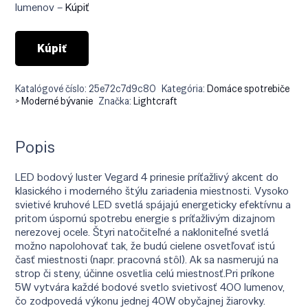
€89.90.
€66.90.
lumenov –
Kúpiť
Kúpiť
Katalógové číslo:
25e72c7d9c80
Kategória:
Domáce spotrebiče
> Moderné bývanie
Značka:
Lightcraft
Popis
LED bodový luster Vegard 4 prinesie príťažlivý akcent do
klasického i moderného štýlu zariadenia miestnosti. Vysoko
svietivé kruhové LED svetlá spájajú energeticky efektívnu a
pritom úspornú spotrebu energie s príťažlivým dizajnom
nerezovej ocele. Štyri natočiteľné a nakloniteľné svetlá
možno napolohovať tak, že budú cielene osvetľovať istú
časť miestnosti (napr. pracovná stôl). Ak sa nasmerujú na
strop či steny, účinne osvetlia celú miestnosť.Pri príkone
5W vytvára každé bodové svetlo svietivosť 400 lumenov,
čo zodpovedá výkonu jednej 40W obyčajnej žiarovky.