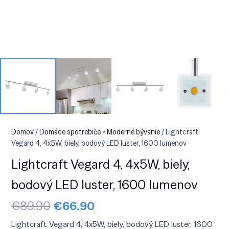
Domov
/
Domáce spotrebiče > Moderné bývanie
/ Lightcraft
Vegard 4, 4x5W, biely, bodový LED luster, 1600 lumenov
Lightcraft Vegard 4, 4x5W, biely,
bodový LED luster, 1600 lumenov
Pôvodná
Aktuálna
€
89.90
€
66.90
cena
cena
bola:
je:
Lightcraft Vegard 4, 4x5W, biely, bodový LED luster, 1600