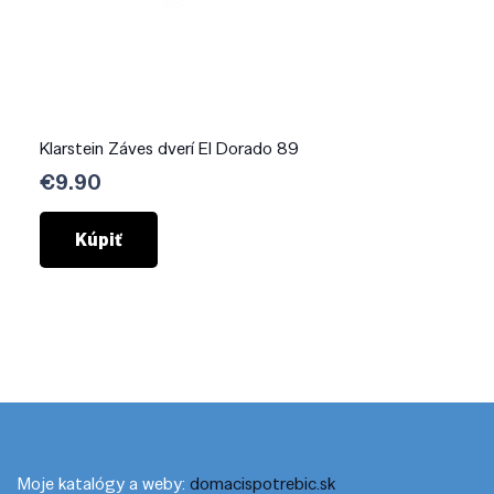
Klarstein Záves dverí El Dorado 89
€
9.90
Kúpiť
Moje katalógy a weby:
domacispotrebic.sk