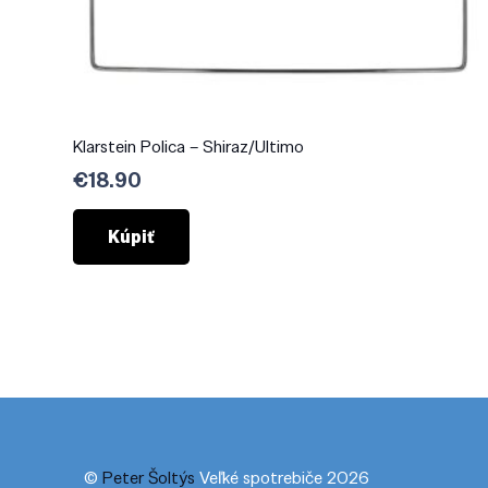
Klarstein Polica – Shiraz/Ultimo
€
18.90
Kúpiť
©
Peter Šoltýs
Veľké spotrebiče 2026