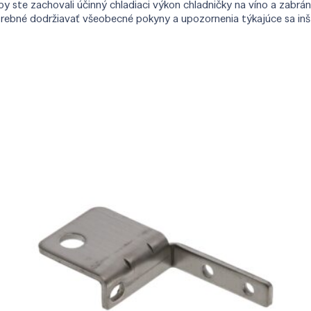
ste zachovali účinný chladiaci výkon chladničky na víno a zabráni
trebné dodržiavať všeobecné pokyny a upozornenia týkajúce sa inšt