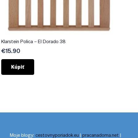
Klarstein Polica – El Dorado 38
€
15.90
Kúpiť
Moje blogy:
cestovnyporiadok.eu
|
pracanadoma.net
|