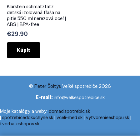
Klarstein schmatzfatz
detská izolovaná fľaša na
pitie 550 ml nerezová oceľ |
ABS | BPA-free
€
29.90
Kúpiť
©
Peter Šoltýs
Veľké spotrebiče 2026
E-mail:
info@velkespotrebice.sk
Moje katalógy a weby:
domacispotrebic.sk
|
spotrebicedokuchyne.sk
|
vceli-med.sk
|
vytvorenieeshopu.sk
|
tvorba-eshopov.sk
Moje blogy:
cestovnyporiadok.eu
|
pracanadoma.net
|
telefonny-