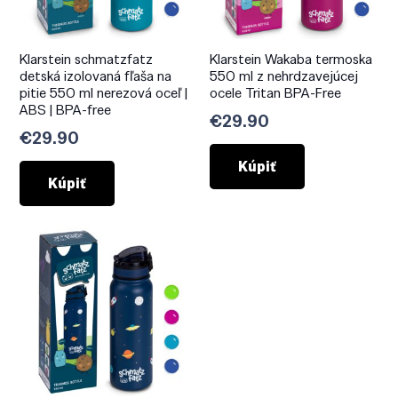
Klarstein schmatzfatz
Klarstein Wakaba termoska
detská izolovaná fľaša na
550 ml z nehrdzavejúcej
pitie 550 ml nerezová oceľ |
ocele Tritan BPA-Free
ABS | BPA-free
€
29.90
€
29.90
Kúpiť
Kúpiť