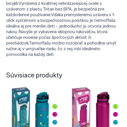
bicykli.Vyrobená z kvalitnej nehrdzavejúcej ocele s
uzáverom z plastu Tritan bez BPA, je bezpečná pre
každodenné používanie.Vďaka premyslenému uzáveru s 1-
click systémom a bezpečnostnou poistkou je termofľaša
ideálna aj pre menšie deti – jednoducho ju otvoria jednou
rukou. Navyše je vybavená sklopnou rukoväťou, ktorá
uľahčuje nosenie počas športových aktivít či
prechádzok.Termofľašu možno rozobrať a pohodlne umyť
ručne aj v umývačke riadu, čo z nej robí ideálneho
pomocníka na každý deň.
Súvisiace produkty