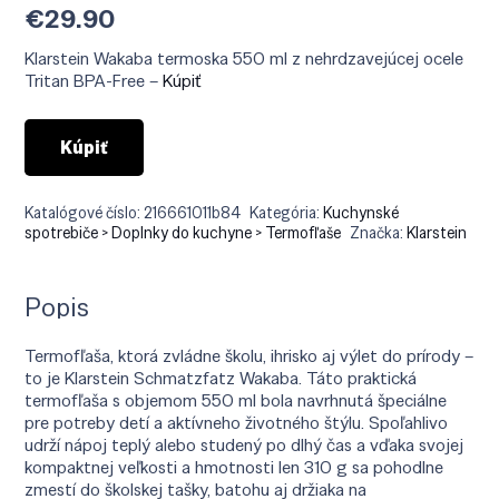
€
29.90
Klarstein Wakaba termoska 550 ml z nehrdzavejúcej ocele
Tritan BPA-Free –
Kúpiť
Kúpiť
Katalógové číslo:
216661011b84
Kategória:
Kuchynské
spotrebiče > Doplnky do kuchyne > Termofľaše
Značka:
Klarstein
Popis
Termofľaša, ktorá zvládne školu, ihrisko aj výlet do prírody –
to je Klarstein Schmatzfatz Wakaba. Táto praktická
termofľaša s objemom 550 ml bola navrhnutá špeciálne
pre potreby detí a aktívneho životného štýlu. Spoľahlivo
udrží nápoj teplý alebo studený po dlhý čas a vďaka svojej
kompaktnej veľkosti a hmotnosti len 310 g sa pohodlne
zmestí do školskej tašky, batohu aj držiaka na