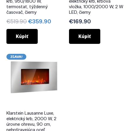
krb, 950/1800 W,
elektrický krb, krbová
termostat, týždenný
vložka, 1000/2000 W, 2 W
časovač, čierny
LED, čierny
Pôvodná
Aktuálna
€
519.90
€
359.90
€
169.90
cena
cena
bola:
je:
Kúpiť
Kúpiť
€519.90.
€359.90.
ZĽAVA!
Klarstein Lausanne Luxe,
elektrický krb, 2000 W, 2
úrovne ohrevu, 90 cm,
nehrdzavejúca oceľ