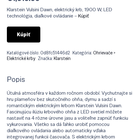
Klarstein Vulsini Dawn, elektrický krb, 1900 W, LED
technológia, diaľkové ovládanie –
Kúpiť
Kúpiť
Katalógové číslo:
0d8fc51446d2
Kategória:
Ohrievače >
Elektrické krby
Značka:
Klarstein
Popis
Útulná atmosféra v každom ročnom období: Vychutnajte si
hru plameňov bez skutočného ohňa, dymu a sadzí s
romantickým elektrickým krbom Klarstein Vulsini Dawn.
Fascinujúcu ilúziu krbového ohňa z LED svetiel môžete
nastaviť na 4 rôzne úrovne jasu a voliteľne zapnúť funkciu
vykurovania. Všetko sa dá ľahko urobiť pomocou
diaľkového ovládania alebo automaticky vďaka
integrovanej funkcii časovača. S elektrickým krbom