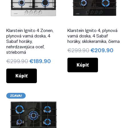
Klarstein Ignito 4 Zonen,
Klarstein Ignito 4, plynová
plynová varná doska, 4
varná doska, 4 Sabaf
Sabaf horáky,
horáky, sklokeramika, čierna
nehrdzavejúca oceľ,
Pôvodná
Aktuá
€
299.90
€
209.90
strieborná
cena
cena
Pôvodná
Aktuálna
€
299.90
€
189.90
bola:
je:
Kúpiť
cena
cena
€299.90.
€209
bola:
je:
Kúpiť
€299.90.
€189.90.
ZĽAVA!