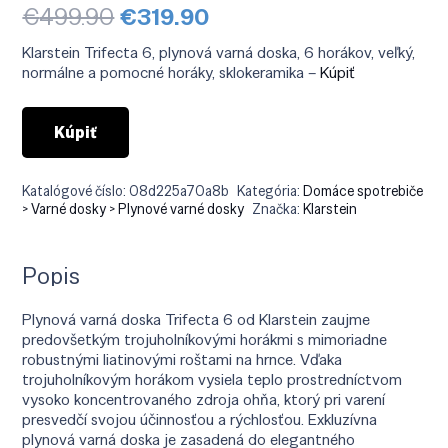
Pôvodná
Aktuálna
€
499.90
€
319.90
cena
cena
bola:
je:
Klarstein Trifecta 6, plynová varná doska, 6 horákov, veľký,
€499.90.
€319.90.
normálne a pomocné horáky, sklokeramika –
Kúpiť
Kúpiť
Katalógové číslo:
08d225a70a8b
Kategória:
Domáce spotrebiče
> Varné dosky > Plynové varné dosky
Značka:
Klarstein
Popis
Plynová varná doska Trifecta 6 od Klarstein zaujme
predovšetkým trojuholníkovými horákmi s mimoriadne
robustnými liatinovými roštami na hrnce. Vďaka
trojuholníkovým horákom vysiela teplo prostredníctvom
vysoko koncentrovaného zdroja ohňa, ktorý pri varení
presvedčí svojou účinnosťou a rýchlosťou. Exkluzívna
plynová varná doska je zasadená do elegantného