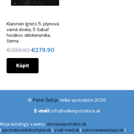
Klarstein Ignito 5, plynová
varná doska, 5 Sabaf
horákov, sklokeramika,
čierna
Pôvodná
Aktuálna
€
399.90
€
279.90
cena
cena
bola:
je:
Kúpiť
€399.90.
€279.90.
©
Peter Šoltýs
Veľké spotrebiče 2026
E-mail:
info@velkespotrebice.sk
Moje katalógy a weby:
domacispotrebic.sk
|
spotrebicedokuchyne.sk
|
vceli-med.sk
|
vytvorenieeshopu.sk
|