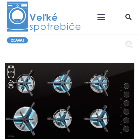
ZĽAVA!