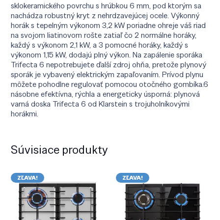
sklokeramického povrchu s hrúbkou 6 mm, pod ktorým sa
nachádza robustný kryt z nehrdzavejúcej ocele. Výkonný
horák s tepelným výkonom 3,2 kW poriadne ohreje váš riad
na svojom liatinovom rošte zatiaľ čo 2 normálne horáky,
každý s výkonom 2,1 kW, a 3 pomocné horáky, každý s
výkonom 1,15 kW, dodajú plný výkon. Na zapálenie sporáka
Trifecta 6 nepotrebujete ďalší zdroj ohňa, pretože plynový
sporák je vybavený elektrickým zapaľovaním. Prívod plynu
môžete pohodlne regulovať pomocou otočného gombíka.6
násobne efektívna, rýchla a energeticky úsporná: plynová
varná doska Trifecta 6 od Klarstein s trojuholníkovými
horákmi.
Súvisiace produkty
ZĽAVA!
ZĽAVA!