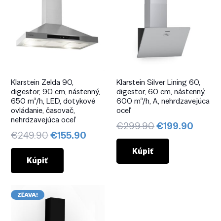
Klarstein Zelda 90,
Klarstein Silver Lining 60,
digestor, 90 cm, nástenný,
digestor, 60 cm, nástenný,
650 m³/h, LED, dotykové
600 m³/h, A, nehrdzavejúca
ovládanie, časovač,
oceľ
nehrdzavejúca oceľ
Pôvodná
Aktuá
€
299.90
€
199.90
Pôvodná
Aktuálna
€
249.90
€
155.90
cena
cena
cena
cena
bola:
je:
Kúpiť
bola:
je:
Kúpiť
€299.90.
€199.
€249.90.
€155.90.
ZĽAVA!