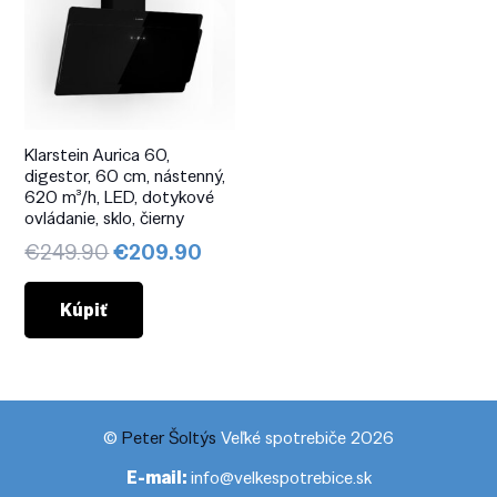
Klarstein Aurica 60,
digestor, 60 cm, nástenný,
620 m³/h, LED, dotykové
ovládanie, sklo, čierny
Pôvodná
Aktuálna
€
249.90
€
209.90
cena
cena
bola:
je:
Kúpiť
€249.90.
€209.90.
©
Peter Šoltýs
Veľké spotrebiče 2026
E-mail:
info@velkespotrebice.sk