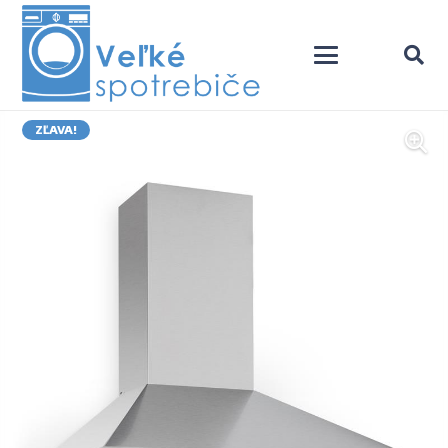
ZĽAVA!