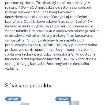
prudkom opekaniu. Teleskopický komín sa nastavuje v
rozsahu 400 – 800 mm, takže digestor sa prispôsobí
rôznym výškam stropu bez komplikovaných
úprav.Nerezové telo ladí so súčasnými aj tradičnými
kuchyňami. Oba hliníkové tukové filtre sú umývateľné v
umývačke riadu – vyberú sa za pár sekúnd a nevyžadujú
žiadne náradie. Pre prevádzku v obehovom režime je možné
doinštalovať voliteľný aktívny uhlíkový filter (predávaný
samostatne). Vhodný náhradný filter nájdete pod
produktovým číslom 10027451.TR60WS je overená voľba
pre kuchyne s existujúcim odvodovým kanálom v stene:
spoľahlivá technika, jednoduchá údržba a ľahko dostupné
náhradné diely.Objednajte Klarstein TR60WS ešte dnes a
doprajte svojej kuchyni každodenný prísun čerstvého
vzduchu.
Súvisiace produkty
ZĽAVA!
ZĽAVA!