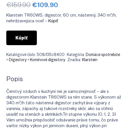
Pôvodná
Aktuálna
€
159.90
€
109.90
cena
cena
bola:
je:
Klarstein TR60WS, digestor, 60 cm, nástenný, 340 m³/h,
€159.90.
€109.90.
nehrdzavejúca oceľ –
Kúpiť
Kúpiť
Katalógové číslo:
501bf35c8400
Kategória:
Domáce spotrebiče
> Digestory > Komínové digestory
Značka:
Klarstein
Popis
Čerstvý vzduch v kuchyni nie je samozrejmosť – ale s
digestorom Klarstein TR60WS sa ním stane. S výkonom až
340 m³/h táto nástenná digestor zachytáva výpary z
varenia, zápachy aj tukové rozstreky skôr, ako sa stihnú
usadiť na stenách a skrinkách.Tri stupne výkonu (0, 1, 2, 3)
Vám umožnia prispôsobiť odsávanie práve tomu, čo práve
varíte: nízky výkon pri jemnom dusení, plný výkon pri