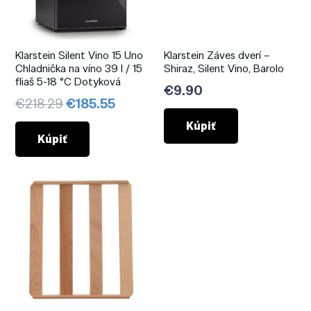
Klarstein Silent Vino 15 Uno
Klarstein Záves dverí –
Chladnička na víno 39 l / 15
Shiraz, Silent Vino, Barolo
fliaš 5-18 °C Dotyková
€
9.90
Pôvodná
Aktuálna
€
218.29
€
185.55
cena
cena
Kúpiť
bola:
je:
Kúpiť
€218.29.
€185.55.