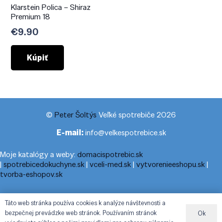
Klarstein Polica – Shiraz
Premium 18
€
9.90
Kúpiť
©
Peter Šoltýs
Veľké spotrebiče 2026
E-mail:
info@velkespotrebice.sk
Moje katalógy a weby:
domacispotrebic.sk
|
spotrebicedokuchyne.sk
|
vceli-med.sk
|
vytvorenieeshopu.sk
|
tvorba-eshopov.sk
Moje blogy:
cestovnyporiadok.eu
|
pracanadoma.net
|
telefonny-
Táto web stránka používa cookies k analýze návštevnosti a
zoznam-podla-cisla.sk
|
praca-z-domu-na-pc.sk
|
dnesny-
bezpečnej prevádzke web stránok. Používaním stránok
Ok
horoskop.sk
|
cestuj-dovolenkuj.sk
|
cestovny-poriadok.eu