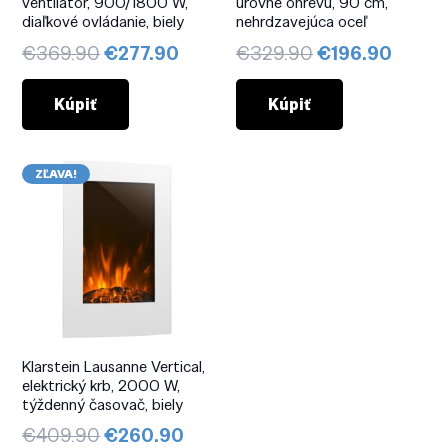
ventilátor, 900/1800 W,
úrovne ohrevu, 90 cm,
diaľkové ovládanie, biely
nehrdzavejúca oceľ
Pôvodná
Aktuálna
Pôvodná
Aktuá
€
369.90
€
277.90
€
329.90
€
196.90
cena
cena
cena
cena
bola:
je:
bola:
je:
Kúpiť
Kúpiť
€369.90.
€277.90.
€329.90.
€196.
ZĽAVA!
Klarstein Lausanne Vertical,
elektrický krb, 2000 W,
týždenný časovač, biely
Pôvodná
Aktuálna
€
409.90
€
260.90