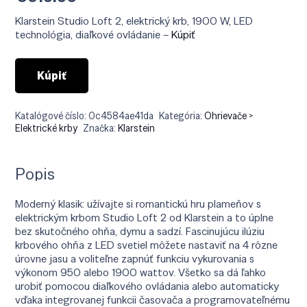
Klarstein Studio Loft 2, elektrický krb, 1900 W, LED
technológia, diaľkové ovládanie –
Kúpiť
Kúpiť
Katalógové číslo:
0c4584ae41da
Kategória:
Ohrievače >
Elektrické krby
Značka:
Klarstein
Popis
Moderný klasik: užívajte si romantickú hru plameňov s
elektrickým krbom Studio Loft 2 od Klarstein a to úplne
bez skutočného ohňa, dymu a sadzí. Fascinujúcu ilúziu
krbového ohňa z LED svetiel môžete nastaviť na 4 rôzne
úrovne jasu a voliteľne zapnúť funkciu vykurovania s
výkonom 950 alebo 1900 wattov. Všetko sa dá ľahko
urobiť pomocou diaľkového ovládania alebo automaticky
vďaka integrovanej funkcii časovača a programovateľnému