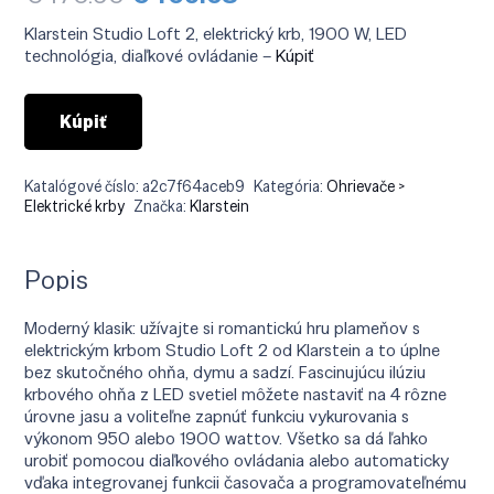
cena
cena
bola:
je:
Klarstein Studio Loft 2, elektrický krb, 1900 W, LED
€470.90.
€409.68.
technológia, diaľkové ovládanie –
Kúpiť
Kúpiť
Katalógové číslo:
a2c7f64aceb9
Kategória:
Ohrievače >
Elektrické krby
Značka:
Klarstein
Popis
Moderný klasik: užívajte si romantickú hru plameňov s
elektrickým krbom Studio Loft 2 od Klarstein a to úplne
bez skutočného ohňa, dymu a sadzí. Fascinujúcu ilúziu
krbového ohňa z LED svetiel môžete nastaviť na 4 rôzne
úrovne jasu a voliteľne zapnúť funkciu vykurovania s
výkonom 950 alebo 1900 wattov. Všetko sa dá ľahko
urobiť pomocou diaľkového ovládania alebo automaticky
vďaka integrovanej funkcii časovača a programovateľnému