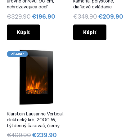
úrovne ohrevu, 90 cm,
kameňa, polystone,
nehrdzavejúca oceľ
diaľkové ovládanie
Pôvodná
Aktuálna
Pôvodná
Aktuá
€
329.90
€
196.90
€
349.90
€
209.90
cena
cena
cena
cena
bola:
je:
bola:
je:
Kúpiť
Kúpiť
€329.90.
€196.90.
€349.90.
€209
ZĽAVA!
Klarstein Lausanne Vertical,
elektrický krb, 2000 W,
týždenný časovač, čierny
Pôvodná
Aktuálna
€
409.90
€
239.90