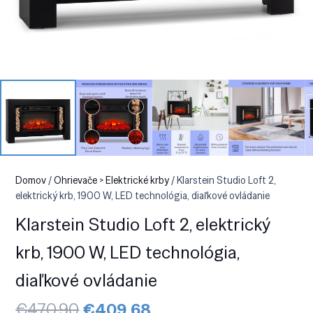
Domov
/
Ohrievače > Elektrické krby
/ Klarstein Studio Loft 2,
elektrický krb, 1900 W, LED technológia, diaľkové ovládanie
Klarstein Studio Loft 2, elektrický
krb, 1900 W, LED technológia,
diaľkové ovládanie
Pôvodná
Aktuálna
€
470.90
€
409.68