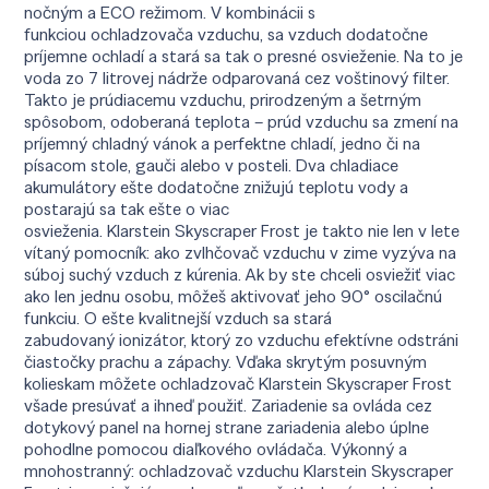
nočným a ECO režimom. V kombinácii s
funkciou ochladzovača vzduchu, sa vzduch dodatočne
príjemne ochladí a stará sa tak o presné osvieženie. Na to je
voda zo 7 litrovej nádrže odparovaná cez voštinový filter.
Takto je prúdiacemu vzduchu, prirodzeným a šetrným
spôsobom, odoberaná teplota – prúd vzduchu sa zmení na
príjemný chladný vánok a perfektne chladí, jedno či na
písacom stole, gauči alebo v posteli. Dva chladiace
akumulátory ešte dodatočne znižujú teplotu vody a
postarajú sa tak ešte o viac
osvieženia. Klarstein Skyscraper Frost je takto nie len v lete
vítaný pomocník: ako zvlhčovač vzduchu v zime vyzýva na
súboj suchý vzduch z kúrenia. Ak by ste chceli osviežiť viac
ako len jednu osobu, môžeš aktivovať jeho 90° oscilačnú
funkciu. O ešte kvalitnejší vzduch sa stará
zabudovaný ionizátor, ktorý zo vzduchu efektívne odstráni
čiastočky prachu a zápachy. Vďaka skrytým posuvným
kolieskam môžete ochladzovač Klarstein Skyscraper Frost
všade presúvať a ihneď použiť. Zariadenie sa ovláda cez
dotykový panel na hornej strane zariadenia alebo úplne
pohodlne pomocou diaľkového ovládača. Výkonný a
mnohostranný: ochladzovač vzduchu Klarstein Skyscraper