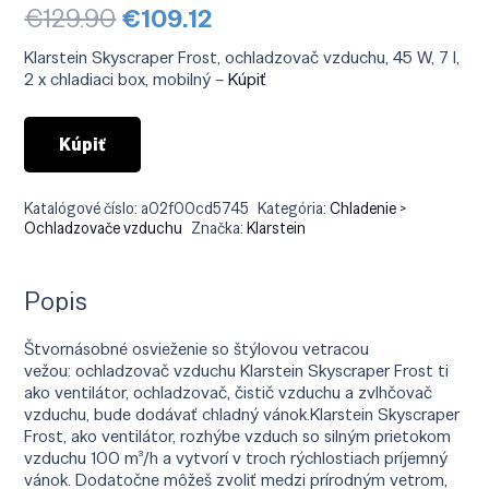
Pôvodná
Aktuálna
€
129.90
€
109.12
cena
cena
bola:
je:
Klarstein Skyscraper Frost, ochladzovač vzduchu, 45 W, 7 l,
€129.90.
€109.12.
2 x chladiaci box, mobilný –
Kúpiť
Kúpiť
Katalógové číslo:
a02f00cd5745
Kategória:
Chladenie >
Ochladzovače vzduchu
Značka:
Klarstein
Popis
Štvornásobné osvieženie so štýlovou vetracou
vežou: ochladzovač vzduchu Klarstein Skyscraper Frost ti
ako ventilátor, ochladzovač, čistič vzduchu a zvlhčovač
vzduchu, bude dodávať chladný vánok.Klarstein Skyscraper
Frost, ako ventilátor, rozhýbe vzduch so silným prietokom
vzduchu 100 m³/h a vytvorí v troch rýchlostiach príjemný
vánok. Dodatočne môžeš zvoliť medzi prírodným vetrom,