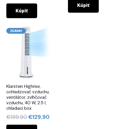
cena
cena
bola:
je:
Kúpiť
bola:
je:
Kúpiť
€179.90.
€151.12.
€199.90.
€139.90.
ZĽAVA!
Klarstein Highrise,
ochladzovač vzduchu,
ventilátor, zvlhčovač
vzduchu, 40 W, 2.5 l,
chladiaci box
Pôvodná
Aktuálna
€
199.90
€
129.90
cena
cena