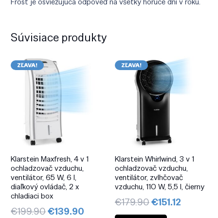
Frost je osviežujúca odpoveď na všetky horúce dni v roku.
Súvisiace produkty
ZĽAVA!
ZĽAVA!
Klarstein Maxfresh, 4 v 1
Klarstein Whirlwind, 3 v 1
ochladzovač vzduchu,
ochladzovač vzduchu,
ventilátor, 65 W, 6 l,
ventilátor, zvlhčovač
diaľkový ovládač, 2 x
vzduchu, 110 W, 5,5 l, čierny
chladiaci box
Pôvodná
Aktuáln
€
179.90
€
151.12
Pôvodná
Aktuálna
€
199.90
€
139.90
cena
cena