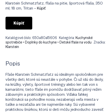
bola:
je:
Klarstein Schmatzfatz, fľaša na pitie, športová fľaša, 350
€29.90.
€19.90.
ml, 18 cm, Tritan –
Kúpiť
Kúpiť
Katalógové číslo:
650a80a15606
Kategória:
Kuchynské
spotrebiče > Doplnky do kuchyne > Detské fľaše na vodu
Značka:
Klarstein
Popis
Fľaše Klarstein Schmatzfatz sú ideálnym spoločníkom pre
všetky deti, ktoré sú neustále v pohybe. Či už idú do školy,
na krúžky, výlety, športové tréningy alebo len tak von s
kamarátmi, tieto fľaše im pomôžu dodržiavať pitný režim
zábavným a praktickým spôsobom. Vďaka ľahkej
konštrukcii sa pohodlne nosia, nezaberajú veľa miesta v
taške a nezaťažia ani tie najmenšie ruky. Sú vybavené
praktickou šnúrkou, ktorú si deti môžu jednoducho zavesiť