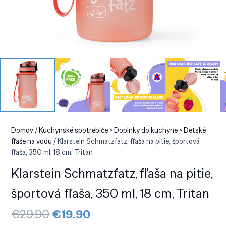
Domov
/
Kuchynské spotrebiče > Doplnky do kuchyne > Detské
fľaše na vodu
/ Klarstein Schmatzfatz, fľaša na pitie, športová
fľaša, 350 ml, 18 cm, Tritan
Klarstein Schmatzfatz, fľaša na pitie,
športová fľaša, 350 ml, 18 cm, Tritan
Pôvodná
Aktuálna
€
29.90
€
19.90
cena
cena