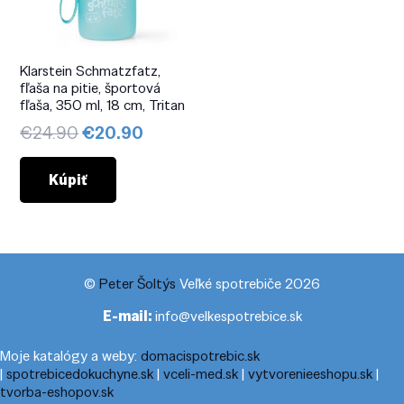
Klarstein Schmatzfatz,
fľaša na pitie, športová
fľaša, 350 ml, 18 cm, Tritan
Pôvodná
Aktuálna
€
24.90
€
20.90
cena
cena
bola:
je:
Kúpiť
€24.90.
€20.90.
©
Peter Šoltýs
Veľké spotrebiče 2026
E-mail:
info@velkespotrebice.sk
Moje katalógy a weby:
domacispotrebic.sk
|
spotrebicedokuchyne.sk
|
vceli-med.sk
|
vytvorenieeshopu.sk
|
tvorba-eshopov.sk