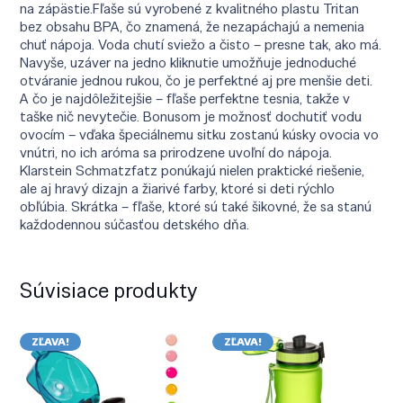
na zápästie.Fľaše sú vyrobené z kvalitného plastu Tritan
bez obsahu BPA, čo znamená, že nezapáchajú a nemenia
chuť nápoja. Voda chutí sviežo a čisto – presne tak, ako má.
Navyše, uzáver na jedno kliknutie umožňuje jednoduché
otváranie jednou rukou, čo je perfektné aj pre menšie deti.
A čo je najdôležitejšie – fľaše perfektne tesnia, takže v
taške nič nevytečie. Bonusom je možnosť dochutiť vodu
ovocím – vďaka špeciálnemu sitku zostanú kúsky ovocia vo
vnútri, no ich aróma sa prirodzene uvoľní do nápoja.
Klarstein Schmatzfatz ponúkajú nielen praktické riešenie,
ale aj hravý dizajn a žiarivé farby, ktoré si deti rýchlo
obľúbia. Skrátka – fľaše, ktoré sú také šikovné, že sa stanú
každodennou súčasťou detského dňa.
Súvisiace produkty
ZĽAVA!
ZĽAVA!