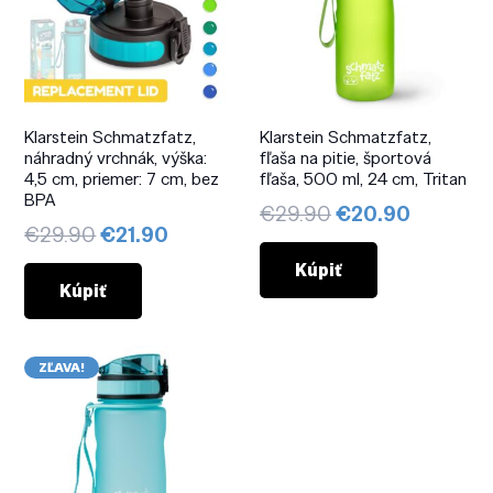
Klarstein Schmatzfatz,
Klarstein Schmatzfatz,
náhradný vrchnák, výška:
fľaša na pitie, športová
4,5 cm, priemer: 7 cm, bez
fľaša, 500 ml, 24 cm, Tritan
BPA
Pôvodná
Aktuáln
€
29.90
€
20.90
Pôvodná
Aktuálna
€
29.90
€
21.90
cena
cena
cena
cena
bola:
je:
Kúpiť
bola:
je:
Kúpiť
€29.90.
€20.90.
€29.90.
€21.90.
ZĽAVA!