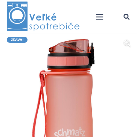
ZĽAVA!