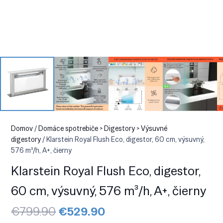
Domov
/
Domáce spotrebiče > Digestory > Výsuvné
digestory
/ Klarstein Royal Flush Eco, digestor, 60 cm, výsuvný,
576 m³/h, A+, čierny
Klarstein Royal Flush Eco, digestor,
60 cm, výsuvný, 576 m³/h, A+, čierny
Pôvodná
Aktuálna
€
799.90
€
529.90
cena
cena