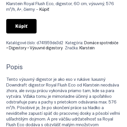
bola:
je:
Klarstein Royal Flush Eco, digestor, 60 cm, výsuvný, 576
€799.90.
€529.90.
m³/h, A+, čierny –
Kúpiť
Kúpiť
Katalógové číslo:
d741959de3d2
Kategória:
Domáce spotrebiče
> Digestory > Výsuvné digestory
Značka:
Klarstein
Popis
Tento výsuvný digestor je ako eso v rukáve: luxusný
Downdraft digestor Royal Flush Eco od Klarstein neodsáva
zhora, ale svoju prácu vykonáva priamo tam, kde sa para
vytvára. Vďaka tomu je mimoriadne účinný a spoľahlivo
odstraňuje paru a pachy s prietokom odsávania max. 576
m³/h. Pôsobivé je, že po skončení práce sa hladko a
neviditeľne zapustí späť do pracovnej dosky a pôsobí veľmi
ušľachtilým dojmom. A pre väčšiu udržateľnosť sa Royal
Flush Eco dodáva s obzvlášť malým množstvom