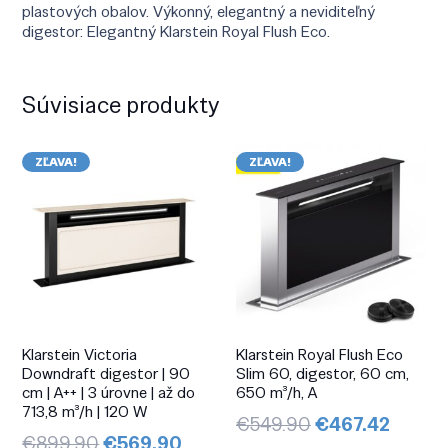
plastových obalov. Výkonný, elegantný a neviditeľný
digestor: Elegantný Klarstein Royal Flush Eco.
Súvisiace produkty
ZĽAVA!
ZĽAVA!
Klarstein Victoria
Klarstein Royal Flush Eco
Downdraft digestor | 90
Slim 60, digestor, 60 cm,
cm | A++ | 3 úrovne | až do
650 m³/h, A
713,8 m³/h | 120 W
Pôvodná
Aktuá
€
549.90
€
467.42
Pôvodná
Aktuálna
€
899.90
€
569.90