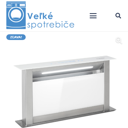
ZĽAVA!