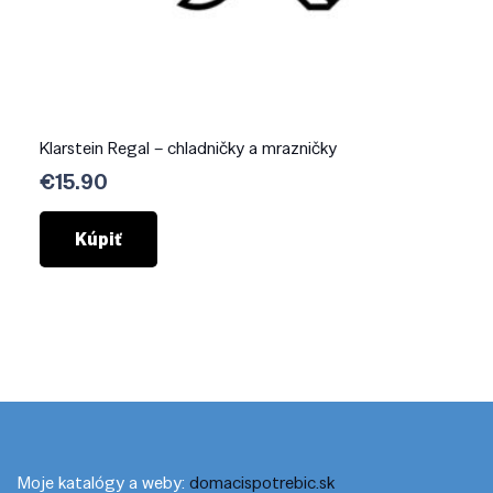
Klarstein Regal – chladničky a mrazničky
€
15.90
Kúpiť
Moje katalógy a weby:
domacispotrebic.sk