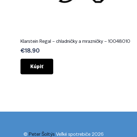
Klarstein Regal – chladničky a mrazničky – 10048010
€
18.90
Kúpiť
©
Peter Šoltýs
Veľké spotrebiče 2026