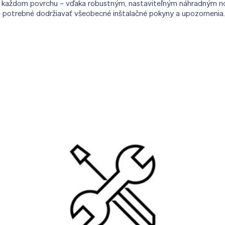
o na každom povrchu – vďaka robustným, nastaviteľným náhradným n
je potrebné dodržiavať všeobecné inštalačné pokyny a upozornenia