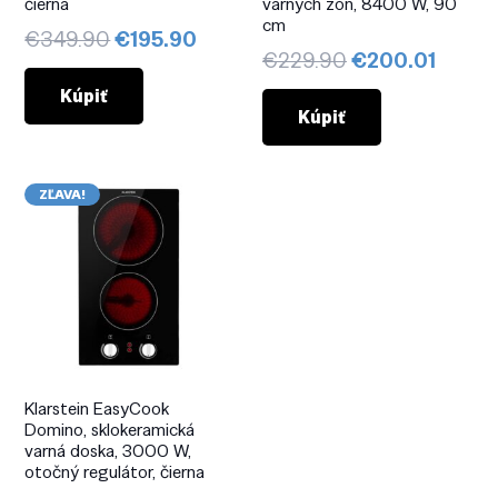
čierna
varných zón, 8400 W, 90
cm
Pôvodná
Aktuálna
€
349.90
€
195.90
Pôvodná
Aktuá
€
229.90
€
200.01
cena
cena
cena
cena
bola:
je:
Kúpiť
bola:
je:
Kúpiť
€349.90.
€195.90.
€229.90.
€200.
ZĽAVA!
Klarstein EasyCook
Domino, sklokeramická
varná doska, 3000 W,
otočný regulátor, čierna