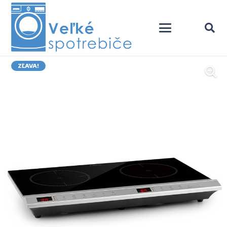
ZĽAVA!