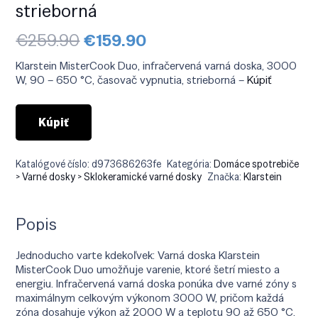
strieborná
Pôvodná
Aktuálna
€
259.90
€
159.90
cena
cena
bola:
je:
Klarstein MisterCook Duo, infračervená varná doska, 3000
€259.90.
€159.90.
W, 90 – 650 °C, časovač vypnutia, strieborná –
Kúpiť
Kúpiť
Katalógové číslo:
d973686263fe
Kategória:
Domáce spotrebiče
> Varné dosky > Sklokeramické varné dosky
Značka:
Klarstein
Popis
Jednoducho varte kdekoľvek: Varná doska Klarstein
MisterCook Duo umožňuje varenie, ktoré šetrí miesto a
energiu. Infračervená varná doska ponúka dve varné zóny s
maximálnym celkovým výkonom 3000 W, pričom každá
zóna dosahuje výkon až 2000 W a teplotu 90 až 650 °C.