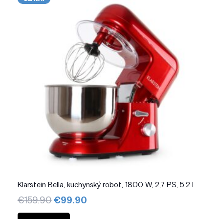
Klarstein Bella, kuchynský robot, 1800 W, 2,7 PS, 5,2 l
Pôvodná
Aktuálna
€
159.90
€
99.90
cena
cena