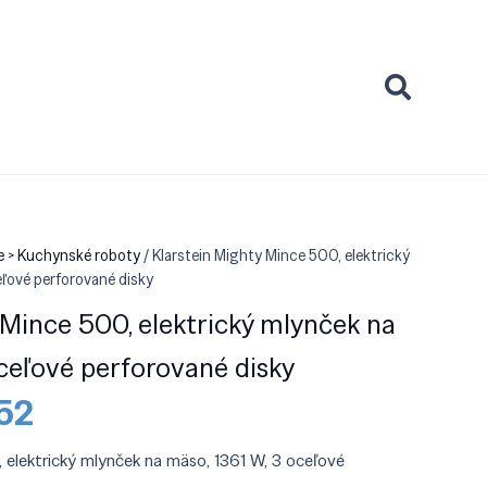
e > Kuchynské roboty
/ Klarstein Mighty Mince 500, elektrický
eľové perforované disky
 Mince 500, elektrický mlynček na
oceľové perforované disky
dná
Aktuálna
52
cena
je:
 elektrický mlynček na mäso, 1361 W, 3 oceľové
90.
€75.52.