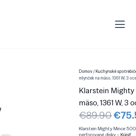
Domov
/
Kuchynské spotrebič
mlynček na mäso, 1361 W, 3 oc
Klarstein Mighty
mäso, 1361 W, 3 
Pôvo
€
89.90
€
75.
cena
bola:
Klarstein Mighty Mince 500,
€89.
perforované disky –
Kúpiť