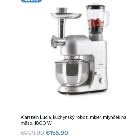
Klarstein Lucia, kuchynský robot, mixér, mlynček na
mäso, 1800 W
Pôvodná
Aktuálna
€
229.90
€
155.90