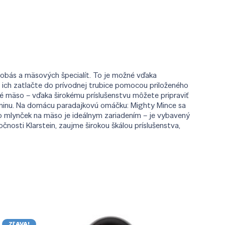
klobás a mäsových špecialít. To je možné vďaka
e ich zatlačte do prívodnej trubice pomocou priloženého
té mäso – vďaka širokému príslušenstvu môžete pripraviť
leninu. Na domácu paradajkovú omáčku: Mighty Mince sa
to mlynček na mäso je ideálnym zariadením – je vybavený
osti Klarstein, zaujme širokou škálou príslušenstva,
ZĽAVA!