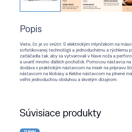
Popis
Viete, čo je vo vnútri: S elektrickým mlynčekom na mäso
sofistikovanej technológii a jednoduchému a rýchlemu pl
zatláčadla tak, aby sa vytvarovali v hlave noža a perfo
a uvariť mnoho ďalších pochúťok. Pomocou nástavca na 
dodáva s praktickým nástavcom na mixér na prípravu štia
nástavcom na klobásy a Kebbe nástavcom na plnené mäso.
veľmi jednoduchou obsluhou a skvelým dizajnom.
Súvisiace produkty
ZĽAVA!