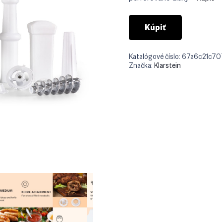
Kúpiť
Katalógové číslo:
67a6c21c70
Značka:
Klarstein