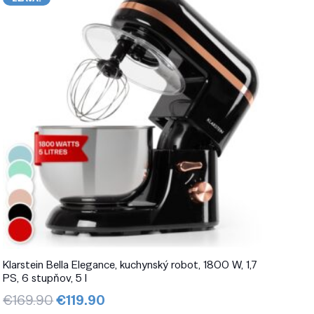
Klarstein Bella Elegance, kuchynský robot, 1800 W, 1,7
PS, 6 stupňov, 5 l
Pôvodná
Aktuálna
€
169.90
€
119.90