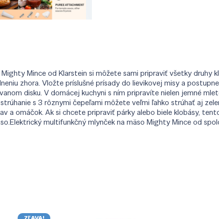
 Mighty Mince od Klarstein si môžete sami pripraviť všetky druhy 
neniu zhora. Vložte príslušné prísady do lievikovej misy a postupn
rovanom disku. V domácej kuchyni s ním pripravíte nielen jemné mle
strúhanie s 3 rôznymi čepeľami môžete veľmi ľahko strúhať aj ze
v a omáčok. Ak si chcete pripraviť párky alebo biele klobásy, ten
Elektrický multifunkčný mlynček na mäso Mighty Mince od spoločn
ZĽAVA!