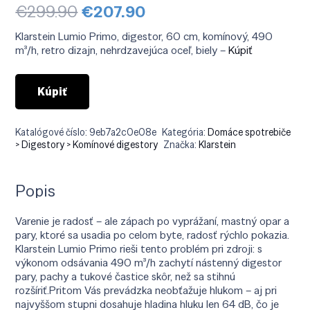
Pôvodná
Aktuálna
€
299.90
€
207.90
cena
cena
bola:
je:
Klarstein Lumio Primo, digestor, 60 cm, komínový, 490
€299.90.
€207.90.
m³/h, retro dizajn, nehrdzavejúca oceľ, biely –
Kúpiť
Kúpiť
Katalógové číslo:
9eb7a2c0e08e
Kategória:
Domáce spotrebiče
> Digestory > Komínové digestory
Značka:
Klarstein
Popis
Varenie je radosť – ale zápach po vyprážaní, mastný opar a
pary, ktoré sa usadia po celom byte, radosť rýchlo pokazia.
Klarstein Lumio Primo rieši tento problém pri zdroji: s
výkonom odsávania 490 m³/h zachytí nástenný digestor
pary, pachy a tukové častice skôr, než sa stihnú
rozšíriť.Pritom Vás prevádzka neobťažuje hlukom – aj pri
najvyššom stupni dosahuje hladina hluku len 64 dB, čo je