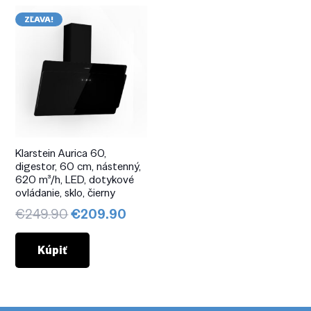
ZĽAVA!
Klarstein Aurica 60,
digestor, 60 cm, nástenný,
620 m³/h, LED, dotykové
ovládanie, sklo, čierny
Pôvodná
Aktuálna
€
249.90
€
209.90
cena
cena
bola:
je:
Kúpiť
€249.90.
€209.90.