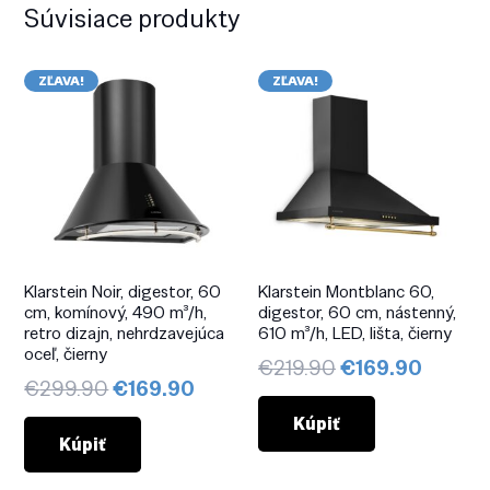
Súvisiace produkty
ZĽAVA!
ZĽAVA!
Klarstein Noir, digestor, 60
Klarstein Montblanc 60,
cm, komínový, 490 m³/h,
digestor, 60 cm, nástenný,
retro dizajn, nehrdzavejúca
610 m³/h, LED, lišta, čierny
oceľ, čierny
Pôvodná
Aktuál
€
219.90
€
169.90
Pôvodná
Aktuálna
€
299.90
€
169.90
cena
cena
cena
cena
bola:
je:
Kúpiť
bola:
je:
Kúpiť
€219.90.
€169.9
€299.90.
€169.90.