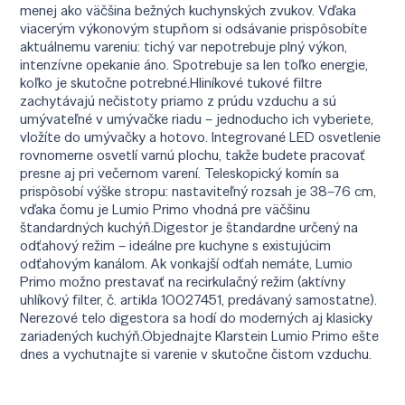
menej ako väčšina bežných kuchynských zvukov. Vďaka
viacerým výkonovým stupňom si odsávanie prispôsobíte
aktuálnemu vareniu: tichý var nepotrebuje plný výkon,
intenzívne opekanie áno. Spotrebuje sa len toľko energie,
koľko je skutočne potrebné.Hliníkové tukové filtre
zachytávajú nečistoty priamo z prúdu vzduchu a sú
umývateľné v umývačke riadu – jednoducho ich vyberiete,
vložíte do umývačky a hotovo. Integrované LED osvetlenie
rovnomerne osvetlí varnú plochu, takže budete pracovať
presne aj pri večernom varení. Teleskopický komín sa
prispôsobí výške stropu: nastaviteľný rozsah je 38–76 cm,
vďaka čomu je Lumio Primo vhodná pre väčšinu
štandardných kuchýň.Digestor je štandardne určený na
odťahový režim – ideálne pre kuchyne s existujúcim
odťahovým kanálom. Ak vonkajší odťah nemáte, Lumio
Primo možno prestavať na recirkulačný režim (aktívny
uhlíkový filter, č. artikla 10027451, predávaný samostatne).
Nerezové telo digestora sa hodí do moderných aj klasicky
zariadených kuchýň.Objednajte Klarstein Lumio Primo ešte
dnes a vychutnajte si varenie v skutočne čistom vzduchu.