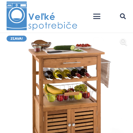
ZĽAVA!