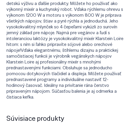
detskú výživu a ďalšie produkty. Môžete ho používať ako
výkonný mixér a kuchynský robot. Vďaka rýchlemu ohrevu s
výkonom 1200 W a motoru s výkonom 800 W je príprava
všetkých nápojov, štiav a pyré rýchla a jednoduchá. Jeho
vysokokvalitný mlynček so 4 čepeľami vykúzli zo surovín
jemný základ pre nápoje. Najmä pre vegánov a ľudí s
intoleranciou laktózy je vysokokvalitný mixér Klarstein Loire
hitom: s ním si ľahko pripravíte sójové alebo orechové
nápoje!Vďaka elegantnému, štíhlemu dizajnu a praktickej
samočistiacej funkcii je výrobník vegánskych nápojov
Klarstein Loire aj profesionálny mixér s mnohými
prednastavenými funkciami. Obsluhuje sa jednoducho
pomocou dotykových tlačidiel a displeja. Môžete používať
prednastavené programy a individuálne nastaviť 12-
hodinový časovač. Ideálny na privítanie rána čerstvo
pripraveným nápojom. Súčasťou balenia je aj odmerka a
čistiaca kefka.
Súvisiace produkty