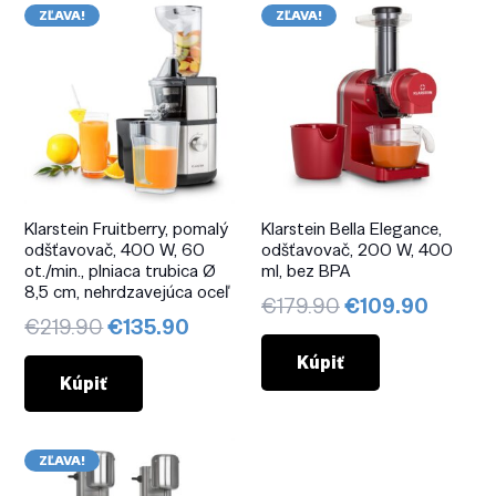
ZĽAVA!
ZĽAVA!
Klarstein Fruitberry, pomalý
Klarstein Bella Elegance,
odšťavovač, 400 W, 60
odšťavovač, 200 W, 400
ot./min., plniaca trubica Ø
ml, bez BPA
8,5 cm, nehrdzavejúca oceľ
Pôvodná
Aktuál
€
179.90
€
109.90
Pôvodná
Aktuálna
€
219.90
€
135.90
cena
cena
cena
cena
bola:
je:
Kúpiť
bola:
je:
Kúpiť
€179.90.
€109.9
€219.90.
€135.90.
ZĽAVA!