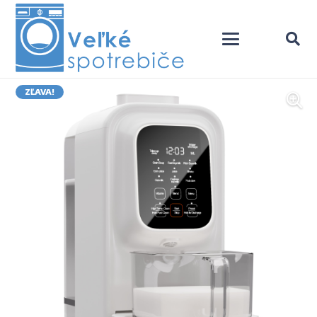
ZĽAVA!