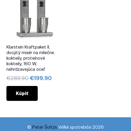
Klarstein Kraftpaket II,
dvojitý mixér na mliečne
kokteily, proteínové
kokteily, 160 W,
nehrdzavejúca oceľ
Pôvodná
Aktuálna
€
289.90
€
199.90
cena
cena
bola:
je:
Kúpiť
€289.90.
€199.90.
©
Peter Šoltýs
Veľké spotrebiče 2026