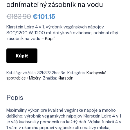
odnímateľný zásobník na vodu
Pôvodná
Aktuálna
€
183.90
€
101.15
cena
cena
bola:
je:
Klarstein Loire 4 v 1, výrobník vegánskych nápojov,
€183.90.
€101.15.
800/1200 W, 1200 ml, dotykové ovládanie, odnímateľný
zásobník na vodu –
Kúpiť
Kúpiť
Katalógové číslo:
32b3732bec3e
Kategória:
Kuchynské
spotrebiče > Mixéry
Značka:
Klarstein
Popis
Maximálny výkon pre kvalitné vegánske nápoje a mnoho
ďalšieho: výrobník vegánskych nápojov Klarstein Loire 4 v 1
je váš kuchynský pomocník na každý deň. Vďaka funkcii 4 v
1 vám v okamihu pripraví vegánske alternatívy mlieka,