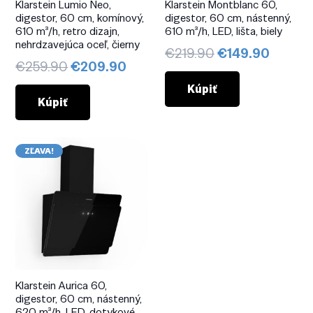
Klarstein Lumio Neo,
Klarstein Montblanc 60,
digestor, 60 cm, komínový,
digestor, 60 cm, nástenný,
610 m³/h, retro dizajn,
610 m³/h, LED, lišta, biely
nehrdzavejúca oceľ, čierny
Pôvodná
Aktuál
€
219.90
€
149.90
Pôvodná
Aktuálna
€
259.90
€
209.90
cena
cena
cena
cena
bola:
je:
Kúpiť
bola:
je:
Kúpiť
€219.90.
€149.9
€259.90.
€209.90.
ZĽAVA!
Klarstein Aurica 60,
digestor, 60 cm, nástenný,
620 m³/h, LED, dotykové