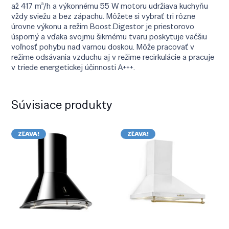
až 417 m³/h a výkonnému 55 W motoru udržiava kuchyňu
vždy sviežu a bez zápachu. Môžete si vybrať tri rôzne
úrovne výkonu a režim Boost.Digestor je priestorovo
úsporný a vďaka svojmu šikmému tvaru poskytuje väčšiu
voľnosť pohybu nad varnou doskou. Môže pracovať v
režime odsávania vzduchu aj v režime recirkulácie a pracuje
v triede energetickej účinnosti A+++.
Súvisiace produkty
ZĽAVA!
ZĽAVA!