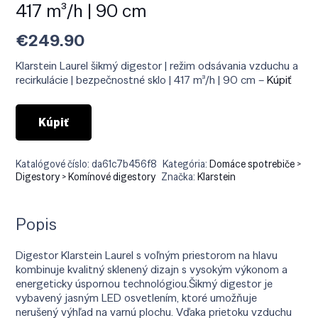
417 m³/h | 90 cm
€
249.90
Klarstein Laurel šikmý digestor | režim odsávania vzduchu a
recirkulácie | bezpečnostné sklo | 417 m³/h | 90 cm –
Kúpiť
Kúpiť
Katalógové číslo:
da61c7b456f8
Kategória:
Domáce spotrebiče >
Digestory > Komínové digestory
Značka:
Klarstein
Popis
Digestor Klarstein Laurel s voľným priestorom na hlavu
kombinuje kvalitný sklenený dizajn s vysokým výkonom a
energeticky úspornou technológiou.Šikmý digestor je
vybavený jasným LED osvetlením, ktoré umožňuje
nerušený výhľad na varnú plochu. Vďaka prietoku vzduchu