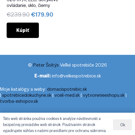
ovládanie, sklo, čierny
Pôvodná
Aktuálna
€
239.90
€
179.90
cena
cena
bola:
je:
Kúpiť
€239.90.
€179.90.
©
Peter Šoltýs
Veľké spotrebiče 2026
E-mail:
info@velkespotrebice.sk
Moje katalógy a weby:
domacispotrebic.sk
|
spotrebicedokuchyne.sk
|
vceli-med.sk
|
vytvorenieeshopu.sk
|
tvorba-eshopov.sk
Moje blogy:
cestovnyporiadok.eu
|
pracanadoma.net
|
telefonny-
Táto web stránka používa cookies k analýze návštevnosti a
zoznam-podla-cisla.sk
|
praca-z-domu-na-pc.sk
|
dnesny-
bezpečnej prevádzke web stránok. Používaním stránok
Ok
horoskop.sk
|
cestuj-dovolenkuj.sk
|
cestovny-poriadok.eu
vyjadrujete súhlas s našimi pravidlami pre ochranu súkromia.