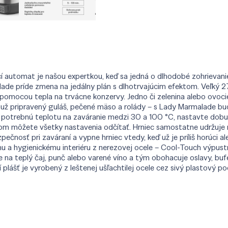
 automat je našou expertkou, keď sa jedná o dlhodobé zohrievanie,
de príde zmena na jedálny plán s dlhotrvajúcim efektom. Veľký 27
pomocou tepla na trvácne konzervy. Jedno či zelenina alebo ovocie
o už pripravený guláš, pečené mäso a rolády – s Lady Marmalade b
 potrebnú teplotu na zaváranie medzi 30 a 100 °C, nastavte dobu
rom môžete všetky nastavenia odčítať. Hrniec samostatne udržuje
ečnosť pri zaváraní a vypne hrniec vtedy, keď už je príliš horúci a
a hygienickému interiéru z nerezovej ocele – Cool-Touch výpustn
e na teplý čaj, punč alebo varené víno a tým obohacuje oslavy, bu
 plášť je vyrobený z leštenej ušľachtilej ocele cez sivý plastový