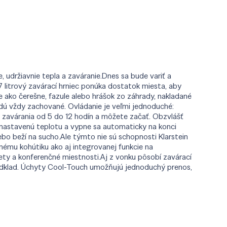
 udržiavnie tepla a zaváranie.Dnes sa bude variť a
 litrový zavárací hrniec ponúka dostatok miesta, aby
 ako čerešne, fazule alebo hrášok zo záhrady, nakladané
udú vždy zachované. Ovládanie je veľmi jednoduché:
 zavárania od 5 do 12 hodín a môžete začať. Obzvlášť
 nastavenú teplotu a vypne sa automaticky na konci
lebo beží na sucho.Ale týmto nie sú schopnosti Klarstein
ému kohútiku ako aj integrovanej funkcie na
fety a konferenčné miestnosti.Aj z vonku pôsobí zavárací
 podklad. Úchyty Cool-Touch umožňujú jednoduchý prenos,