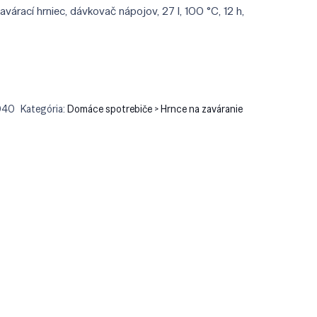
:
je:
várací hrniec, dávkovač nápojov, 27 l, 100 °C, 12 h,
.90.
€137.68.
040
Kategória:
Domáce spotrebiče > Hrnce na zaváranie