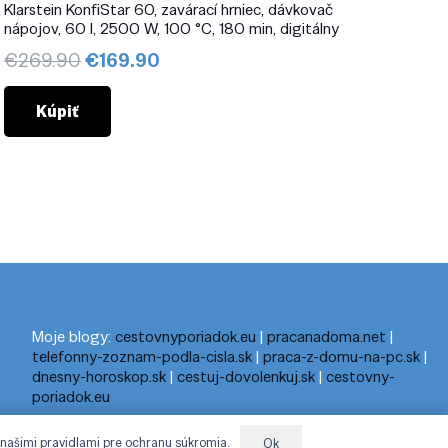
Klarstein KonfiStar 60, zavárací hrniec, dávkovač
nápojov, 60 l, 2500 W, 100 °C, 180 min, digitálny
Pôvodná
Aktuálna
€
269.90
€
169.90
cena
cena
bola:
je:
Kúpiť
€269.90.
€169.90.
Moje blogy:
cestovnyporiadok.eu
|
pracanadoma.net
|
telefonny-zoznam-podla-cisla.sk
|
praca-z-domu-na-pc.sk
|
dnesny-horoskop.sk
|
cestuj-dovolenkuj.sk
|
cestovny-
poriadok.eu
 našimi pravidlami pre ochranu súkromia.
Ok