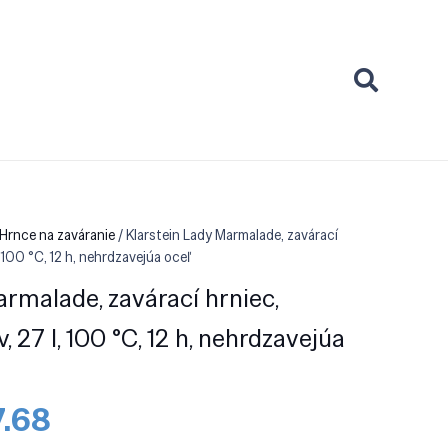
Hrnce na zaváranie
/ Klarstein Lady Marmalade, zavárací
 100 °C, 12 h, nehrdzavejúa oceľ
armalade, zavárací hrniec,
 27 l, 100 °C, 12 h, nehrdzavejúa
odná
Aktuálna
7.68
a
cena