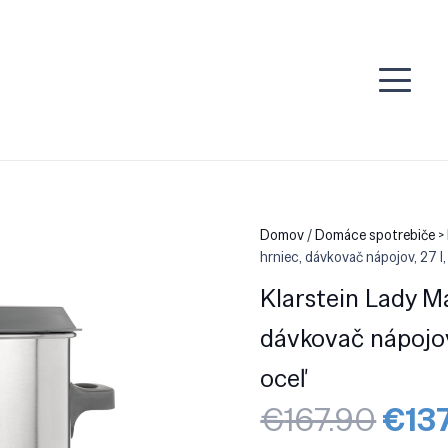
Domov
/
Domáce spotrebiče > 
hrniec, dávkovač nápojov, 27 l,
Klarstein Lady M
dávkovač nápojov,
oceľ
Pôv
€
167.90
€
13
cen