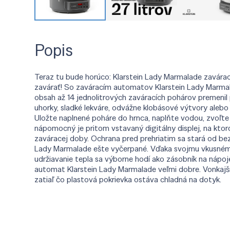
Popis
Teraz tu bude horúco: Klarstein Lady Marmalade zavárací
zavárať! So zaváracím automatov Klarstein Lady Marmala
obsah až 14 jednolitrových zaváracích pohárov premenil 
uhorky, sladké lekváre, odvážne klobásové výtvory aleb
Uložte naplnené poháre do hrnca, naplňte vodou, zvoľte
nápomocný je pritom vstavaný digitálny displej, na kto
zaváracej doby. Ochrana pred prehriatim sa stará od bezp
Lady Marmalade ešte vyčerpané. Vďaka svojmu vkusnému 
udržiavanie tepla sa výborne hodí ako zásobník na nápoj
automat Klarstein Lady Marmalade veľmi dobre. Vonkajší
zatiaľ čo plastová pokrievka ostáva chladná na dotyk.