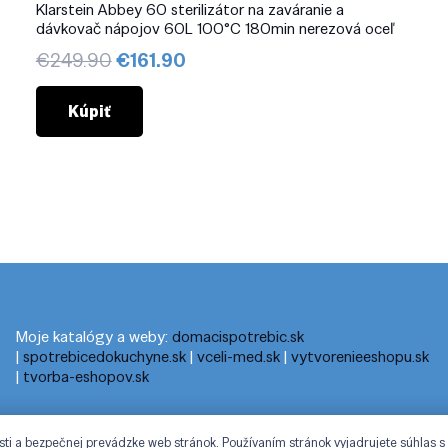
Klarstein Abbey 60 sterilizátor na zaváranie a
dávkovač nápojov 60L 100°C 180min nerezová oceľ
Pôvodná
Aktuálna
€
249.90
€
161.90
cena
cena
bola:
je:
Kúpiť
€249.90.
€161.90.
Moje katalógy a weby:
domacispotrebic.sk
|
spotrebicedokuchyne.sk
|
vceli-med.sk
|
vytvorenieeshopu.sk
|
tvorba-eshopov.sk
sti a bezpečnej prevádzke web stránok. Používaním stránok vyjadrujete súhlas s