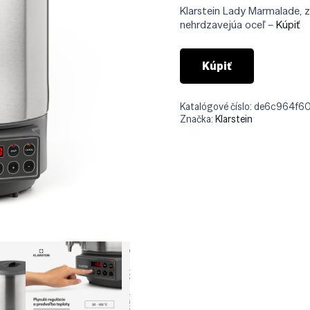
bola
Klarstein Lady Marmalade, za
€167
nehrdzavejúa oceľ –
Kúpiť
Kúpiť
Katalógové číslo:
de6c964f6
Značka:
Klarstein