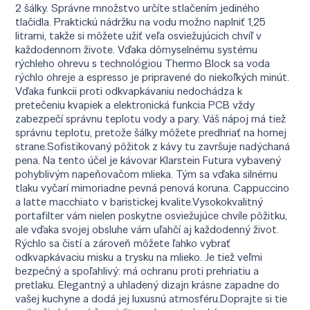
2 šálky. Správne množstvo určíte stlačením jediného
tlačidla. Praktickú nádržku na vodu možno naplniť 1,25
litrami, takže si môžete užiť veľa osviežujúcich chvíľ v
každodennom živote. Vďaka dômyselnému systému
rýchleho ohrevu s technológiou Thermo Block sa voda
rýchlo ohreje a espresso je pripravené do niekoľkých minút.
Vďaka funkcii proti odkvapkávaniu nedochádza k
pretečeniu kvapiek a elektronická funkcia PCB vždy
zabezpečí správnu teplotu vody a pary. Váš nápoj má tiež
správnu teplotu, pretože šálky môžete predhriať na hornej
strane.Sofistikovaný pôžitok z kávy tu završuje nadýchaná
pena. Na tento účel je kávovar Klarstein Futura vybavený
pohyblivým napeňovačom mlieka. Tým sa vďaka silnému
tlaku vyčarí mimoriadne pevná penová koruna. Cappuccino
a latte macchiato v baristickej kvalite.Vysokokvalitný
portafilter vám nielen poskytne osviežujúce chvíle pôžitku,
ale vďaka svojej obsluhe vám uľahčí aj každodenný život.
Rýchlo sa čistí a zároveň môžete ľahko vybrať
odkvapkávaciu misku a trysku na mlieko. Je tiež veľmi
bezpečný a spoľahlivý: má ochranu proti prehriatiu a
pretlaku. Elegantný a uhladený dizajn krásne zapadne do
vašej kuchyne a dodá jej luxusnú atmosféru.Doprajte si tie