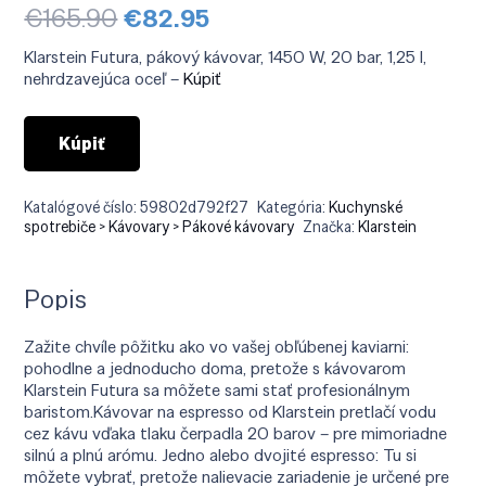
Pôvodná
Aktuálna
€
165.90
€
82.95
cena
cena
bola:
je:
Klarstein Futura, pákový kávovar, 1450 W, 20 bar, 1,25 l,
€165.90.
€82.95.
nehrdzavejúca oceľ –
Kúpiť
Kúpiť
Katalógové číslo:
59802d792f27
Kategória:
Kuchynské
spotrebiče > Kávovary > Pákové kávovary
Značka:
Klarstein
Popis
Zažite chvíle pôžitku ako vo vašej obľúbenej kaviarni:
pohodlne a jednoducho doma, pretože s kávovarom
Klarstein Futura sa môžete sami stať profesionálnym
baristom.Kávovar na espresso od Klarstein pretlačí vodu
cez kávu vďaka tlaku čerpadla 20 barov – pre mimoriadne
silnú a plnú arómu. Jedno alebo dvojité espresso: Tu si
môžete vybrať, pretože nalievacie zariadenie je určené pre