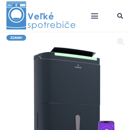
ZĽAVA!