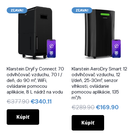
ZĽAVA!
ZĽAVA!
Klarstein DryFy Connect 70
Klarstein AeroDry Smart 12
odvlhčovač vzduchu, 70 l /
odvlhčovač vzduchu, 12
deň, do 90 m², WiFi,
l/deň, 25-30m², senzor
ovládanie pomocou
vlhkosti, ovládanie
aplikácie, 8 L nádrž na vodu
pomocou aplikácie, 135
m³/h
Pôvodná
Aktuálna
€
377.90
€
340.11
Pôvodná
Aktuá
€
289.90
€
169.90
cena
cena
cena
cena
bola:
je:
Kúpiť
bola:
je:
Kúpiť
€377.90.
€340.11.
€289.90.
€169.