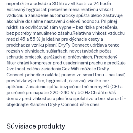
nepretržite a odvádza 30 litrov vlhkosti za 24 hodín.
Vstavaný hygrostat priebežne meria relatívnu vlhkosť
vzduchu a zariadenie automaticky spúšťa alebo zastavuje,
akonáhle dosiahne nastavenú cieľovú hodnotu. Pri plnej
nádrži sa odvlhčovač sám vypne – bez rizika pretečenia,
bez potreby manuálneho zásahu.Relatívna vlhkosť vzduchu
medzi 45 a 55 % je ideálna pre dýchacie cesty a
predchádza vzniku plesní. DryFy Connect udržiava tento
rozsah v pivniciach, sušiarňach, novostavbách počas
schnutia omietok, garážach aj práčovniach. Predradený
filter chráni kompresor pred usadeninami prachu a predlžuje
životnosť celého zariadenia.Cez WiFi môžete DryFy
Connect pohodlne ovládať priamo zo smartfónu – nastaviť
prevádzkový režim, hygrostat, časovač, všetko cez
aplikáciu. Zariadenie spĺňa bezpečnostné normy EÚ (CE) a
je určené pre napätie 220–240 V / 50 Hz.Chráňte Váš
domov pred vlhkosťou a plesňou spoľahlivo a bez starostí –
objednajte Klarstein DryFy Connect ešte dnes.
Súvisiace produkty