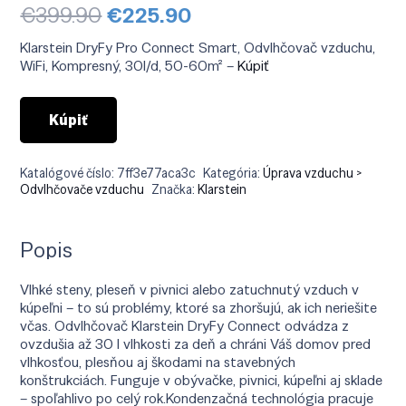
Pôvodná
Aktuálna
€
399.90
€
225.90
cena
cena
bola:
je:
Klarstein DryFy Pro Connect Smart, Odvlhčovač vzduchu,
€399.90.
€225.90.
WiFi, Kompresný, 30l/d, 50-60m² –
Kúpiť
Kúpiť
Katalógové číslo:
7ff3e77aca3c
Kategória:
Úprava vzduchu >
Odvlhčovače vzduchu
Značka:
Klarstein
Popis
Vlhké steny, pleseň v pivnici alebo zatuchnutý vzduch v
kúpeľni – to sú problémy, ktoré sa zhoršujú, ak ich neriešite
včas. Odvlhčovač Klarstein DryFy Connect odvádza z
ovzdušia až 30 l vlhkosti za deň a chráni Váš domov pred
vlhkosťou, plesňou aj škodami na stavebných
konštrukciách. Funguje v obývačke, pivnici, kúpeľni aj sklade
– spoľahlivo po celý rok.Kondenzačná technológia pracuje