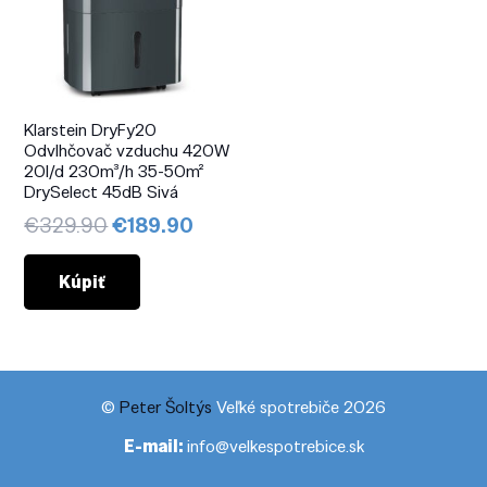
Klarstein DryFy20
Odvlhčovač vzduchu 420W
20l/d 230m³/h 35-50m²
DrySelect 45dB Sivá
Pôvodná
Aktuálna
€
329.90
€
189.90
cena
cena
bola:
je:
Kúpiť
€329.90.
€189.90.
©
Peter Šoltýs
Veľké spotrebiče 2026
E-mail:
info@velkespotrebice.sk