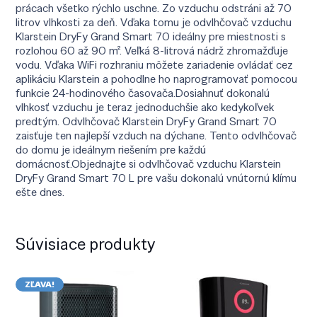
prácach všetko rýchlo uschne. Zo vzduchu odstráni až 70
litrov vlhkosti za deň. Vďaka tomu je odvlhčovač vzduchu
Klarstein DryFy Grand Smart 70 ideálny pre miestnosti s
rozlohou 60 až 90 m². Veľká 8-litrová nádrž zhromažďuje
vodu. Vďaka WiFi rozhraniu môžete zariadenie ovládať cez
aplikáciu Klarstein a pohodlne ho naprogramovať pomocou
funkcie 24-hodinového časovača.Dosiahnuť dokonalú
vlhkosť vzduchu je teraz jednoduchšie ako kedykoľvek
predtým. Odvlhčovač Klarstein DryFy Grand Smart 70
zaisťuje ten najlepší vzduch na dýchane. Tento odvlhčovač
do domu je ideálnym riešením pre každú
domácnosť.Objednajte si odvlhčovač vzduchu Klarstein
DryFy Grand Smart 70 L pre vašu dokonalú vnútornú klímu
ešte dnes.
Súvisiace produkty
ZĽAVA!