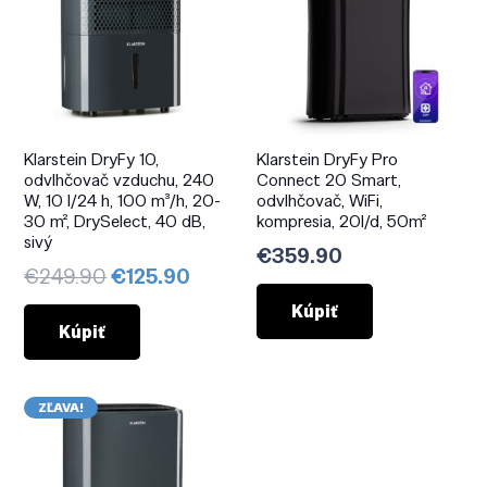
Klarstein DryFy 10,
Klarstein DryFy Pro
odvlhčovač vzduchu, 240
Connect 20 Smart,
W, 10 l/24 h, 100 m³/h, 20-
odvlhčovač, WiFi,
30 m², DrySelect, 40 dB,
kompresia, 20l/d, 50m²
sivý
€
359.90
Pôvodná
Aktuálna
€
249.90
€
125.90
cena
cena
Kúpiť
bola:
je:
Kúpiť
€249.90.
€125.90.
ZĽAVA!