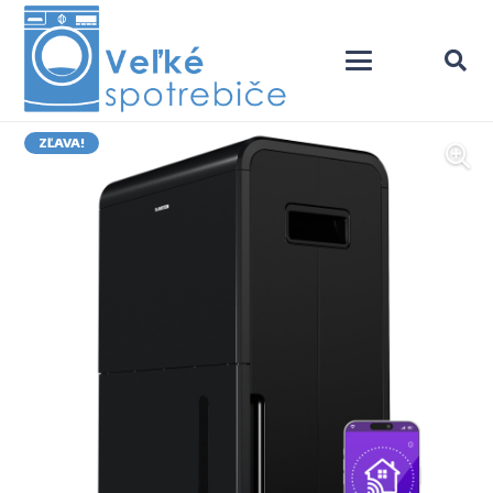
ZĽAVA!