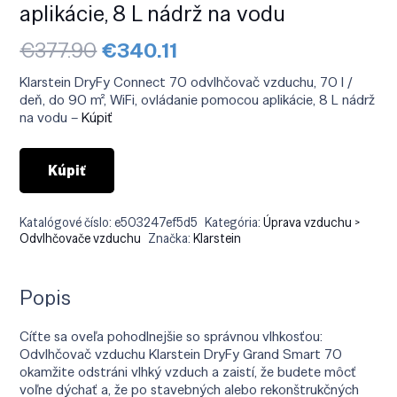
aplikácie, 8 L nádrž na vodu
Pôvodná
Aktuálna
€
377.90
€
340.11
cena
cena
bola:
je:
Klarstein DryFy Connect 70 odvlhčovač vzduchu, 70 l /
€377.90.
€340.11.
deň, do 90 m², WiFi, ovládanie pomocou aplikácie, 8 L nádrž
na vodu –
Kúpiť
Kúpiť
Katalógové číslo:
e503247ef5d5
Kategória:
Úprava vzduchu >
Odvlhčovače vzduchu
Značka:
Klarstein
Popis
Cíťte sa oveľa pohodlnejšie so správnou vlhkosťou:
Odvlhčovač vzduchu Klarstein DryFy Grand Smart 70
okamžite odstráni vlhký vzduch a zaistí, že budete môcť
voľne dýchať a, že po stavebných alebo rekonštrukčných