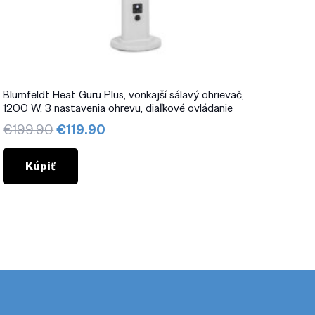
Blumfeldt Heat Guru Plus, vonkajší sálavý ohrievač,
1200 W, 3 nastavenia ohrevu, diaľkové ovládanie
Pôvodná
Aktuálna
€
199.90
€
119.90
cena
cena
bola:
je:
Kúpiť
€199.90.
€119.90.