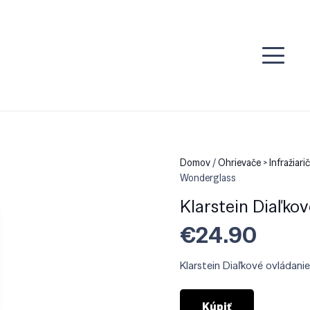
Domov
/
Ohrievače > Infražiari
Wonderglass
Klarstein Diaľko
€
24.90
Klarstein Diaľkové ovládan
Kúpiť