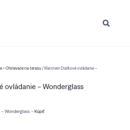
če > Ohrievače na terasu
/ Klarstein Diaľkové ovládanie –
vé ovládanie – Wonderglass
ie – Wonderglass –
Kúpiť