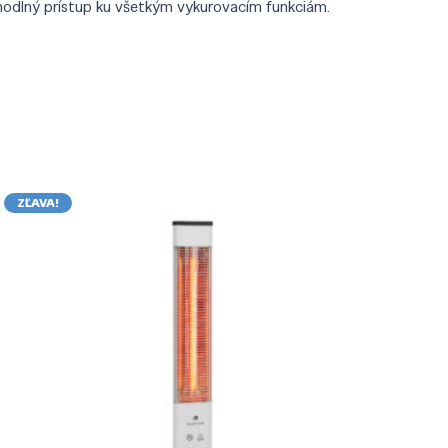
hodlný prístup ku všetkým vykurovacím funkciám.
ZĽAVA!