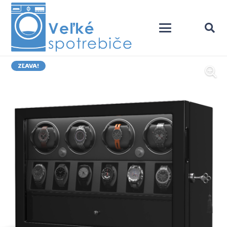
ZĽAVA!