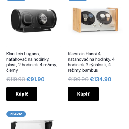
Klarstein Lugano,
Klarstein Hanoi 4,
naťahovač na hodinky,
naťahovač na hodinky, 4
plast, 2 hodiniek, 4 režimy,
hodiniek, 3 rýchlosti, 4
čierny
režimy, bambus
Pôvodná
Aktuálna
Pôvodná
Aktuál
€
119.90
€
91.90
€
199.90
€
134.90
cena
cena
cena
cena
bola:
je:
bola:
je:
Kúpiť
Kúpiť
€119.90.
€91.90.
€199.90.
€134.9
ZĽAVA!