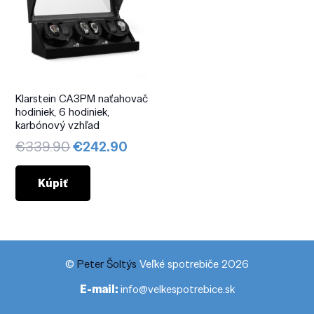
Klarstein CA3PM naťahovač
hodiniek, 6 hodiniek,
karbónový vzhľad
Pôvodná
Aktuálna
€
339.90
€
242.90
cena
cena
bola:
je:
Kúpiť
€339.90.
€242.90.
©
Peter Šoltýs
Veľké spotrebiče 2026
E-mail:
info@velkespotrebice.sk