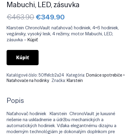
Mabuchi, LED, zásuvka
Pôvodná
Aktuálna
€
463.90
€
349.90
cena
cena
bola:
je:
Klarstein ChronoVault naťahovač hodiniek, 4+6 hodiniek,
€463.90.
€349.90.
vegánsky, vysoký lesk, 4 režimy, motor Mabuchi, LED,
zásuvka –
Kúpiť
Kúpiť
Katalógové číslo:
50ffe1cb2a24
Kategória:
Domáce spotrebiče >
Naťahovače na hodinky
Značka:
Klarstein
Popis
Naťahovač hodiniek Klarstein ChronoVault je luxusné
riešenie na uskladnenie a údržbu mechanických a
automatických hodiniek. Vďaka elegantnému dizajnu a
moderným technológiám je dokonalým doplnkom pre