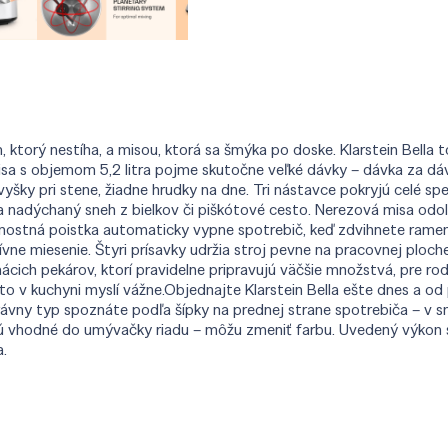
 ktorý nestíha, a misou, ktorá sa šmýka po doske. Klarstein Bella
isa s objemom 5,2 litra pojme skutočne veľké dávky – dávka za dáv
šky pri stene, žiadne hrudky na dne. Tri nástavce pokryjú celé sp
 nadýchaný sneh z bielkov či piškótové cesto. Nerezová misa odol
ečnostná poistka automaticky vypne spotrebič, keď zdvihnete ramen
zívne miesenie. Štyri prísavky udržia stroj pevne na pracovnej pl
mácich pekárov, ktorí pravidelne pripravujú väčšie množstvá, pre ro
to v kuchyni myslí vážne.Objednajte Klarstein Bella ešte dnes a od
ávny typ spoznáte podľa šípky na prednej strane spotrebiča – v sm
sú vhodné do umývačky riadu – môžu zmeniť farbu. Uvedený výkon sa
a.