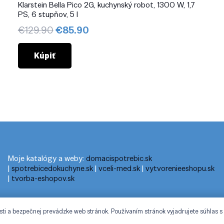
Klarstein Bella Pico 2G, kuchynský robot, 1300 W, 1,7
PS, 6 stupňov, 5 l
Pôvodná
Aktuálna
€
129.90
€
85.90
cena
cena
bola:
je:
Kúpiť
€129.90.
€85.90.
Moje katalógy a weby:
domacispotrebic.sk
|
spotrebicedokuchyne.sk
|
vceli-med.sk
|
vytvorenieeshopu.sk
|
tvorba-eshopov.sk
sti a bezpečnej prevádzke web stránok. Používaním stránok vyjadrujete súhlas s