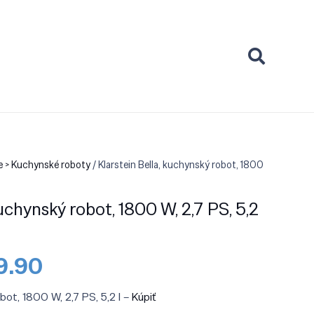
e > Kuchynské roboty
/ Klarstein Bella, kuchynský robot, 1800
kuchynský robot, 1800 W, 2,7 PS, 5,2
odná
Aktuálna
9.90
a
cena
:
je:
obot, 1800 W, 2,7 PS, 5,2 l –
Kúpiť
9.90.
€109.90.