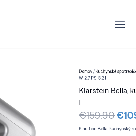
Domov
/
Kuchynské spotrebič
W, 2,7 PS, 5,2 l
Klarstein Bella, 
l
Pôv
€
159.90
€
10
cen
bola
Klarstein Bella, kuchynský r
€15