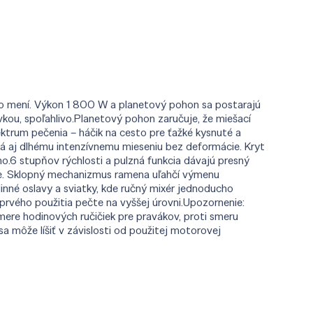
 to mení. Výkon 1 800 W a planetový pohon sa postarajú
kou, spoľahlivo.Planetový pohon zaručuje, že miešací
ektrum pečenia – háčik na cesto pre ťažké kysnuté a
á aj dlhému intenzívnemu mieseniu bez deformácie. Kryt
o.6 stupňov rýchlosti a pulzná funkcia dávajú presný
oche. Sklopný mechanizmus ramena uľahčí výmenu
dinné oslavy a sviatky, kde ručný mixér jednoducho
 prvého použitia pečte na vyššej úrovni.Upozornenie:
ere hodinových ručičiek pre pravákov, proti smeru
 môže líšiť v závislosti od použitej motorovej