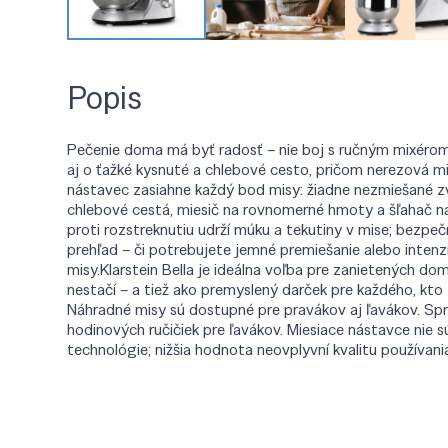
Popis
Pečenie doma má byť radosť – nie boj s ručným mixérom,
aj o ťažké kysnuté a chlebové cesto, pričom nerezová m
nástavec zasiahne každý bod misy: žiadne nezmiešané zvy
chlebové cestá, miesič na rovnomerné hmoty a šľahač na
proti rozstreknutiu udrží múku a tekutiny v mise; bezp
prehľad – či potrebujete jemné premiešanie alebo inten
misy.Klarstein Bella je ideálna voľba pre zanietených do
nestačí – a tiež ako premyslený darček pre každého, kto 
Náhradné misy sú dostupné pre pravákov aj ľavákov. Spr
hodinových ručičiek pre ľavákov. Miesiace nástavce nie 
technológie; nižšia hodnota neovplyvní kvalitu používani